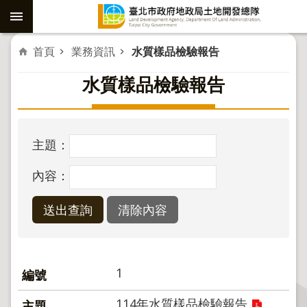
跳到主要內容區塊
進
首頁
業務資訊
水質樣品檢驗報告
階
水質樣品檢驗報告
搜
尋
主題：
社
內容：
子
島
重
劃
公
1
共
工
114年水質樣品檢驗報告