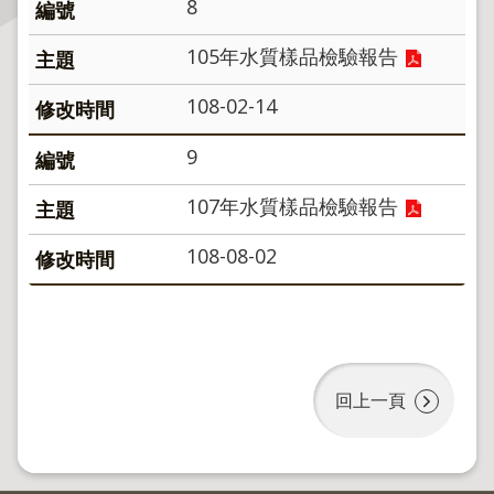
8
主
105年水質樣品檢驗報告
題
專
108-02-14
區
9
服
務
107年水質樣品檢驗報告
園
地
108-08-02
綜
合
資
訊
回上一頁
網
站