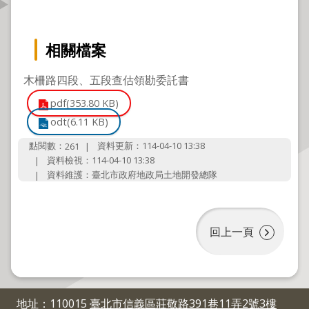
資
訊
公
相關檔案
開
木柵路四段、五段查估領勘委託書
公
pdf(353.80 KB)
告
odt(6.11 KB)
資
訊
點閱數：
資料更新：114-04-10 13:38
261
資料檢視：114-04-10 13:38
機
資料維護：臺北市政府地政局土地開發總隊
關
介
紹
回上一頁
業
務
資
地址：110015
臺北市信義區莊敬路391巷11弄2號3樓
訊