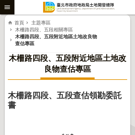
跳到主要內容區塊
進
首頁
主題專區
木柵路四段、五段相關專區
階
木柵路四段、五段附近地區⼟地改良物
查估專區
搜
木柵路四段、五段附近地區⼟地改
尋
良物查估專區
社
子
島
木柵路四段、五段查估領勘委託
重
書
劃
公
共
工