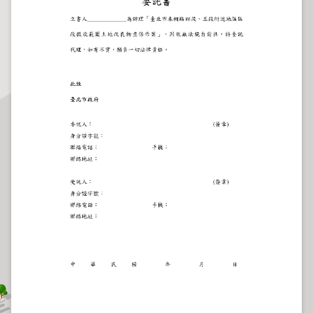
程
逕
為
分
割
圖
籍
成
果
供
應
檔
案
應
用
政
府