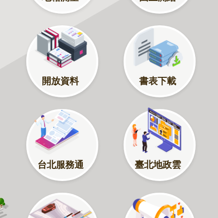
程
逕
為
分
割
圖
開放資料
書表下載
籍
成
果
供
應
檔
案
台北服務通
臺北地政雲
應
用
政
府