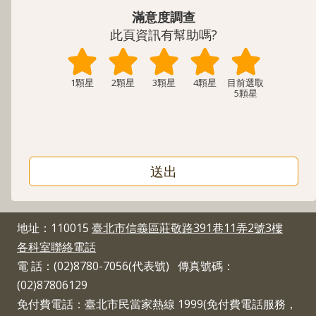
府
滿意度調查
網
此頁資訊有幫助嗎?
站
資
料
開
1顆星
2顆星
3顆星
4顆星
5顆星
放
宣
告
聯
絡
資
訊
地址：110015
臺北市信義區莊敬路391巷11弄2號3樓
各科室聯絡電話
電 話：(02)8780-7056(代表號) 傳真號碼：
(02)87806129
免付費電話：臺北市民當家熱線 1999(免付費電話服務，