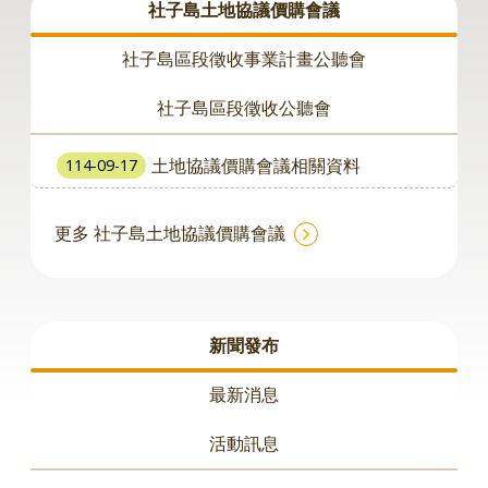
導
社子島土地協議價購會議
覽
社子島區段徵收事業計畫公聽會
English
陳
社子島區段徵收公聽會
情
系
土地協議價購會議相關資料
114-09-17
統
地
政
更多 社子島土地協議價購會議
問
答
雙
語
新聞發布
詞
彙
最新消息
地
政
活動訊息
局