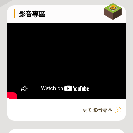
影音專區
主
題
專
區
迎接宜居新時代-臺北市北投士林科技園
服
務
區區段徵收專案住宅成果宣傳
園
地
綜
合
資
訊
更多 影音專區
網
站