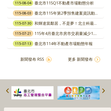
明
臺北市115Q1不動產市場動態分析
115-08-04
日
社
臺北市115年第2季預售建案資訊動態季報
115-08-03
子
島
和輝達當鄰居，不是夢！北士科最後3席市有地，7月30日公告招商，歡迎投標。
115-07-30
台
115年4月臺北市房市交易量減少1.50% 住宅價格指數上升0.78%
115-07-21
北
通
臺北市114年不動產市場動態年報
115-07-13
隱
新聞發布 RSS
更多 新聞發布
私
權
及
資
訊
安
全
政
策
政