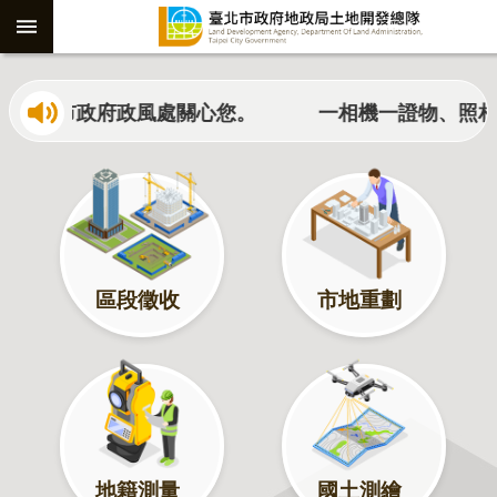
跳到主要內容區塊
進
署、臺北市政府政風處關心您。
一相機一證物、照相取證
階
搜
尋
社
子
區段徵收
市地重劃
島
重
劃
公
共
工
地籍測量
國土測繪