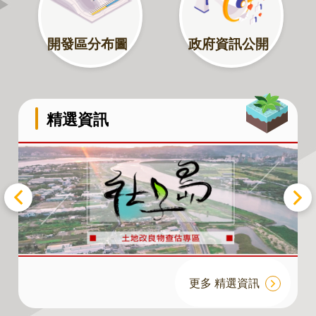
資
訊
開發區分布圖
政府資訊公開
公
開
公
告
精選資訊
資
訊
機
關
介
紹
業
務
更多 精選資訊
資
訊