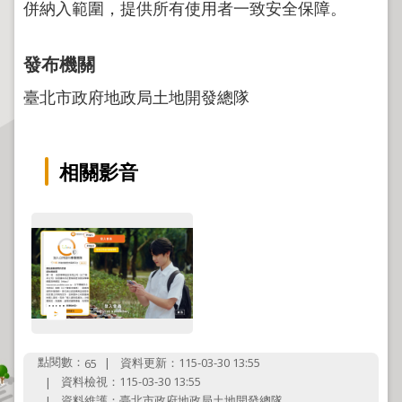
程
併納入範圍，提供所有使用者一致安全保障。
逕
為
發布機關
分
臺北市政府地政局土地開發總隊
割
圖
籍
相關影音
成
果
供
應
檔
案
應
用
點閱數：
資料更新：115-03-30 13:55
65
政
資料檢視：115-03-30 13:55
府
資料維護：臺北市政府地政局土地開發總隊