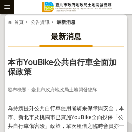
跳到主要內容區塊
進
首頁
公告資訊
最新消息
階
最新消息
搜
尋
本市YouBike公共自行車全面加
社
保政策
子
島
發布機關：臺北市政府地政局土地開發總隊
重
劃
為持續提升公共自行車使用者騎乘保障與安全，本
公
市、新北市及桃園市已實施YouBike全面投保「公
共
共自行車傷害險」政策，單次租借之臨時會員亦一
工