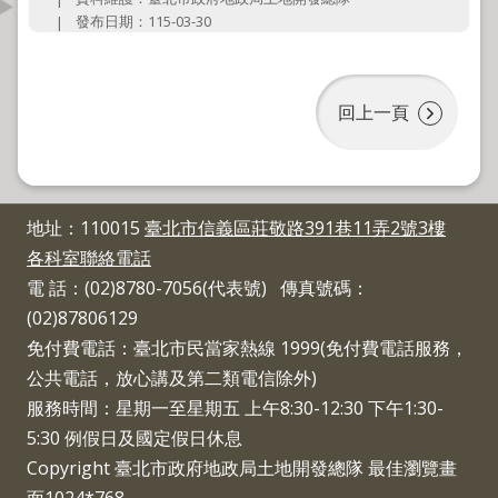
資
發布日期：115-03-30
訊
公
開
回上一頁
公
告
資
地址：110015
臺北市信義區莊敬路391巷11弄2號3樓
訊
各科室聯絡電話
機
電 話：(02)8780-7056(代表號) 傳真號碼：
關
(02)87806129
介
免付費電話：臺北市民當家熱線 1999(免付費電話服務，
紹
公共電話，放心講及第二類電信除外)
服務時間：星期一至星期五 上午8:30-12:30 下午1:30-
業
5:30 例假日及國定假日休息
務
資
Copyright 臺北市政府地政局土地開發總隊 最佳瀏覽畫
訊