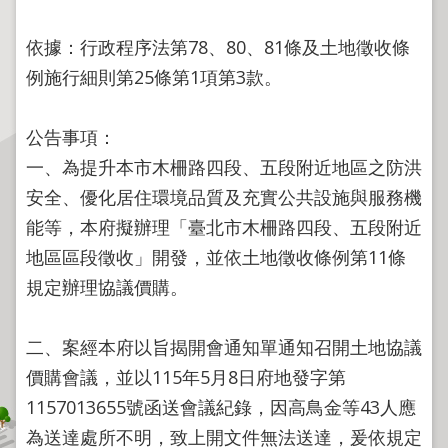
程
逕
依據：行政程序法第78、80、81條及土地徵收條
為
例施行細則第25條第1項第3款。
分
割
公告事項：
圖
一、為提升本市木柵路四段、五段附近地區之防洪
籍
安全、優化居住環境品質及充實公共設施與服務機
成
果
能等，本府擬辦理「臺北市木柵路四段、五段附近
供
地區區段徵收」開發，並依土地徵收條例第11條
應
規定辦理協議價購。
檔
案
二、案經本府以旨揭開會通知單通知召開土地協議
應
價購會議，並以115年5月8日府地發字第
用
1157013655號函送會議紀錄，因高鳥金等43人應
政
為送達處所不明，致上開文件無法送達，爰依規定
府