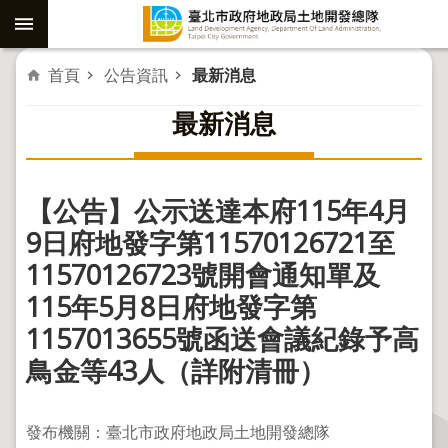
跳到主要內容區塊
進
首頁
公告資訊
最新消息
階
最新消息
搜
尋
【公告】公示送達本府115年4月
社
9日府地發字第11570126721至
子
11570126723號開會通知單及
島
115年5月8日府地發字第
重
1157013655號函送會議紀錄予高
劃
鳥金等43人（詳附清冊）
公
共
工
發布機關：臺北市政府地政局土地開發總隊