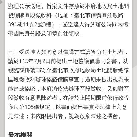
資
辦理公示送達。旨案文件存放於本府地政局土地開
訊
發總隊區段徵收科（地址：臺北市信義區莊敬路
公
391巷11弄2號3樓），受送達人得於辦公時間內攜
開
帶國民身分證及印章前往領取。
公
告
三、受送達人如同意以價購方式讓售所有土地者，
資
請於115年7月2日前提出土地協議價購同意書，以
訊
親臨或掛號郵寄至臺北市政府地政局土地開發總隊
機
區段徵收科辦理協議價購事宜；逾期未提出視為未
關
能達成協議，本府將依法辦理區段徵收。又如對區
介
段徵收有意見陳述者，亦請於上開期限前依行政程
紹
序法第105條規定，以書面提出事實及法律上之意
業
見陳述；未依限提出者，視為放棄陳述之機會。
務
資
發布機關
訊