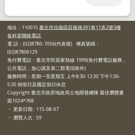
導
覽
回
首
地址：110015
臺北市信義區莊敬路391巷11弄2號3樓
頁
各科室聯絡電話
English
電 話：(02)8780-7056(代表號) 傳真號碼：
陳
(02)87806129
情
免付費電話：臺北市民當家熱線 1999(免付費電話服務，
系
公共電話，放心講及第二類電信除外)
統
服務時間：星期一至星期五 上午8:30-12:30 下午1:30-
地
5:30 例假日及國定假日休息
政
問
Copyright 臺北市政府地政局土地開發總隊 最佳瀏覽畫
答
面1024*768
更新日期
115-08-07
雙
語
瀏覽人次
59
詞
彙