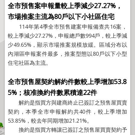
程
全市預售案申報量較上季減少
27.27%
，
逕
市場推案主流為
80
戶以下小社區住宅
為
114年第4季全市預售建案申報備查共16案，
分
割
較上季減少27.27%，申報總戶數994戶，較上季減
少49.65%，顯示市場推案規模放緩。區域分布以
圖
籍
內湖區申報案件最多，推案型態以80戶以下小型
成
住宅社區為主流。
果
供
全市預售屋契約解約件數較上季增加
53.8
應
5%
；
核准換約件數累積達
22
件
檔
案
解約是指買方與建商終止已簽訂之預售屋買賣
應
契約，本季全市申報解約共40件，較上季增加
用
53.85%，較去年同期增加21.21%。
政
換約是指買方轉讓已簽訂之預售屋買賣契約予
府