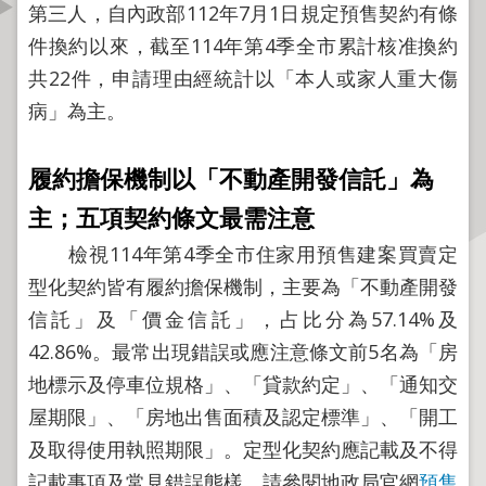
第三人，自內政部112年7月1日規定預售契約有條
資
訊
件換約以來，截至114年第4季全市累計核准換約
公
共22件，申請理由經統計以「本人或家人重大傷
開
病」為主。
公
告
履約擔保機制以「不動產開發信託」為
資
主
；
五項契約條文最需注意
訊
檢視114年第4季全市住家用預售建案買賣定
機
型化契約皆有履約擔保機制，主要為「不動產開發
關
信託」及「價金信託」，占比分為57.14%及
介
42.86%。最常出現錯誤或應注意條文前5名為「房
紹
地標示及停車位規格」、「貸款約定」、「通知交
業
屋期限」、「房地出售面積及認定標準」、「開工
務
及取得使用執照期限」。定型化契約應記載及不得
資
訊
記載事項及常見錯誤態樣，請參閱地政局官網
預售