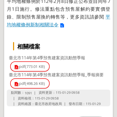
平均地權條例於112年2月8日修正公布並自同年7
導
覽
月1日施行。修法重點包含預售屋解約要實價登
回
錄、限制預售屋換約轉售等，更多資訊請參閱
平
首
均地權條例新制相關法令
頁
English
陳
相關檔案
情
系
臺北市114年第4季預售建案資訊動態季報
統
pdf(773.01 KB)
地
臺北市114年第4季預售建案資訊動態季報_季報摘要
政
問
pdf(498.26 KB)
答
點閱數：
資料更新：115-01-29 09:58
1091
雙
資料檢視：115-01-29 09:58
語
資料維護：臺北市政府地政局
發布日期：115-01-29
詞
彙