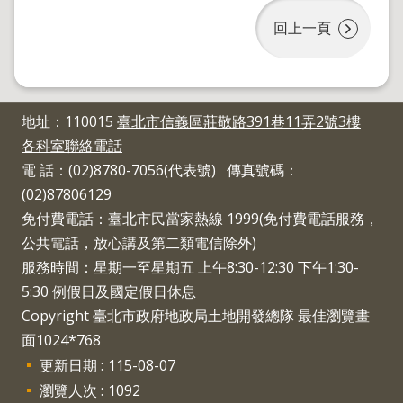
地
政
回上一頁
局
明
日
社
地址：110015
臺北市信義區莊敬路391巷11弄2號3樓
子
各科室聯絡電話
島
電 話：(02)8780-7056(代表號) 傳真號碼：
台
(02)87806129
北
通
免付費電話：臺北市民當家熱線 1999(免付費電話服務，
公共電話，放心講及第二類電信除外)
服務時間：星期一至星期五 上午8:30-12:30 下午1:30-
隱
私
5:30 例假日及國定假日休息
權
Copyright 臺北市政府地政局土地開發總隊 最佳瀏覽畫
及
面1024*768
資
訊
更新日期
115-08-07
安
瀏覽人次
1092
全