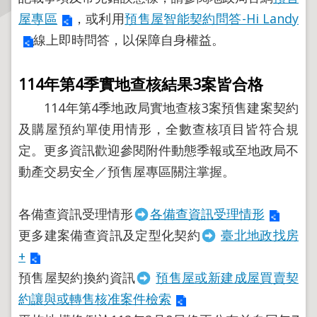
屋專區
，或利用
預售屋智能契約問答-Hi Landy
主
線上即時問答，以保障自身權益。
題
專
區
114
年第
4
季實地查核結果
3
案皆合格
114年第4季地政局實地查核3案預售建案契約
服
及購屋預約單使用情形，全數查核項目皆符合規
務
園
定。更多資訊歡迎參閱附件動態季報或至地政局不
地
動產交易安全／預售屋專區關注掌握。
綜
各備查資訊受理情形
各備查資訊受理情形
合
資
更多建案備查資訊及定型化契約
臺北地政找房
訊
+
預售屋契約換約資訊
預售屋或新建成屋買賣契
網
約讓與或轉售核准案件檢索
站