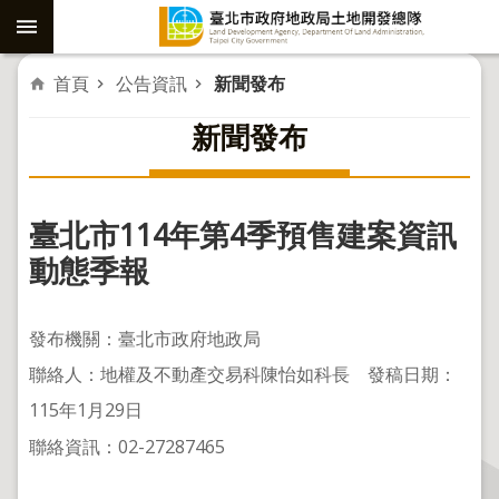
跳到主要內容區塊
進
首頁
公告資訊
新聞發布
階
新聞發布
搜
尋
臺北市114年第4季預售建案資訊
社
動態季報
子
島
發布機關：臺北市政府地政局
重
聯絡人：地權及不動產交易科陳怡如科長 發稿日期：
劃
115年1月29日
公
聯絡資訊：02-27287465
共
工