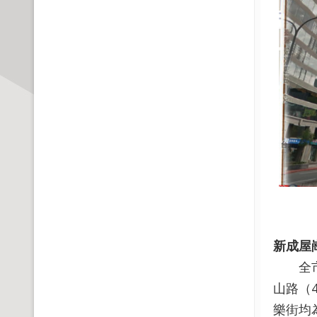
新成屋
全市新
山路（
樂街均