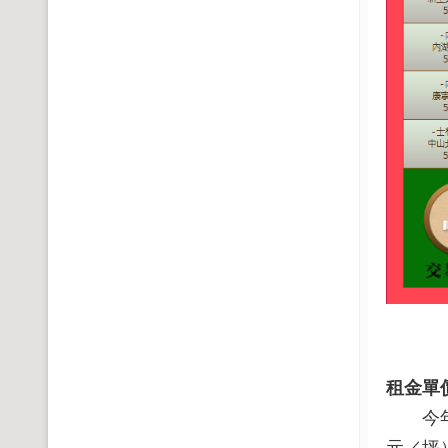
租金單
今年出
元／坪