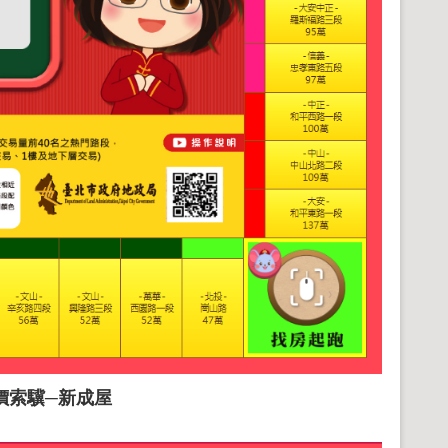
價索驥─新成屋