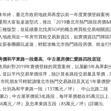
終，臺北市政府地政局再度以前一年度實價登錄案例，
運用大富翁桌遊型式，推出「2019臺北市熱門路段房價&
三種版型，並延續臺北找房SOP的概念將買租交易相關資訊
入地政局近一年房市買租交易新資訊，如實價資訊門牌區
友新春團圓玩桌遊，輕鬆攻略北市熱門路段房價、租金行
房價和平東路一段最高、中古屋房價仁愛路四段居冠
針對2019年實價登錄的買賣案例，以屋齡5年為界劃
，並以平均交易單價排序，除計算各路段交易量及單價，同
讓市民朋友可輕鬆讀懂北市熱門交易路段及其近1年量價變
，分別為和平東路一段（137萬元／坪）、中山北路二段（
詳圖2)；中古屋單價前3名路段，每坪單價都在85萬元以
86萬元／坪）及忠孝東路五段（85萬元／坪）(詳圖3)。