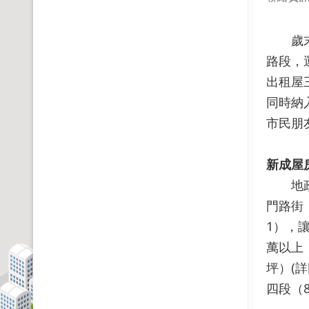
歲末年
路段，
出租屋
同時納
市民朋
新成屋
地政局
門路街
1），
萬以上
坪）(
四段（