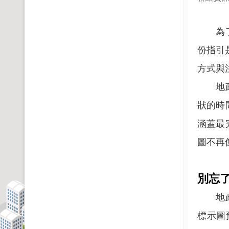
為了讓
份指引
方式與
地政局
狀的時
涵蓋最
圖不再
別忘
地政局
標示圖