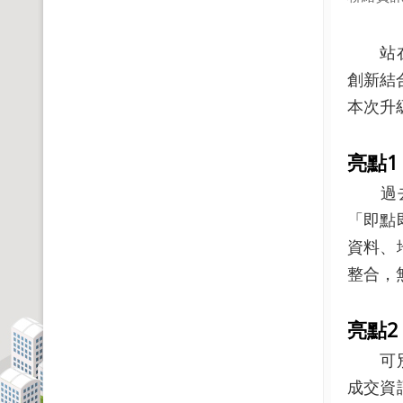
站在不
創新結
本次升
亮點
1
過去民
「即點
資料、
整合，
亮點
2
可別以
成交資