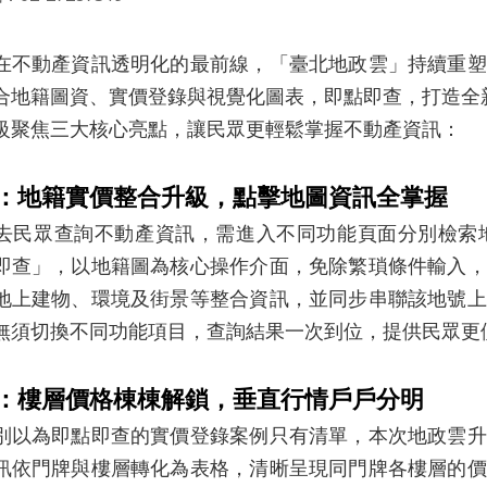
動產資訊透明化的最前線，「臺北地政雲」持續重塑
合地籍圖資、實價登錄與視覺化圖表，即點即查，打造全
級聚焦三大核心亮點，讓民眾更輕鬆掌握不動產資訊：
：地籍實價整合升級，點擊地圖資訊全掌握
眾查詢不動產資訊，需進入不同功能頁面分別檢索地
即查」，以地籍圖為核心操作介面，免除繁瑣條件輸入，
地上建物、環境及街景等整合資訊，並同步串聯該地號上
無須切換不同功能項目，查詢結果一次到位，提供民眾更
：樓層價格棟棟解鎖，垂直行情戶戶分明
為即點即查的實價登錄案例只有清單，本次地政雲升
訊依門牌與樓層轉化為表格，清晰呈現同門牌各樓層的價