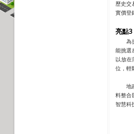
歷史交
實價登
亮點
3
為提升
能挑選
以放在
位，輕
地政
料整合
智慧科