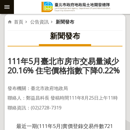
跳到主要內容區塊
進
首頁
公告資訊
新聞發布
階
新聞發布
搜
尋
111年5月臺北市房市交易量減少
社
20.16% 住宅價格指數下降0.22%
子
島
發布機關：臺北市政府地政局
重
聯絡人：鄭益昌科長 發稿時間111年8月25日上午11時
劃
聯絡資訊：(02)2728-7319
公
共
工
最近一期(111年5月)實價登錄交易件數721