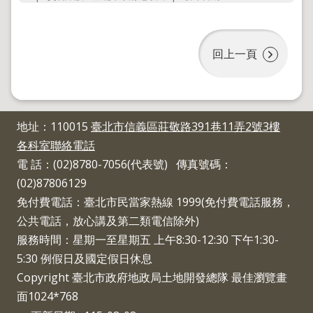
導
覽
回
回上一頁
首
頁
English
陳
地址：110015
臺北市信義區莊敬路391巷11弄2號3樓
情
各科室聯絡電話
系
統
電 話：(02)8780-7056(代表號) 傳真號碼：
(02)87806129
地
政
免付費電話：臺北市民當家熱線 1999(免付費電話服務，
問
公共電話，放心講及第二類電信除外)
答
服務時間：星期一至星期五 上午8:30-12:30 下午1:30-
雙
5:30 例假日及國定假日休息
語
Copyright 臺北市政府地政局土地開發總隊 最佳瀏覽畫
詞
彙
面1024*768