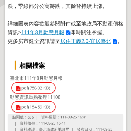
跌，季線部分公寓轉跌，其餘皆持續上漲。
主
題
詳細圖表內容歡迎參閱附件或至地政局不動產價格
專
資訊>
111年8月動態月報
即時關注掌握。
區
更多房市健全資訊請至
居住正義2.0-宜居臺北
。
服
務
園
相關檔案
地
臺北市111年8月動態月報
綜
合
pdf(758.02 KB)
資
動態資訊重點整理11108
訊
pdf(154.59 KB)
點閱數：
資料更新：111-08-25 16:41
656
網
資料檢視：111-08-25 16:41
站
資料維護：臺北市政府地政局
發布日期：111-08-25