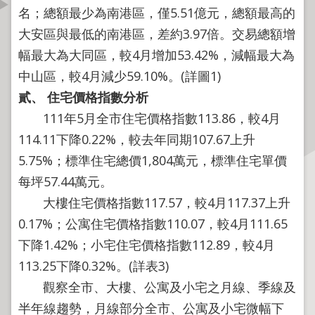
資
名；總額最少為南港區，僅5.51億元，總額最高的
訊
大安區與最低的南港區，差約3.97倍。交易總額增
公
幅最大為大同區，較4月增加53.42%，減幅最大為
開
中山區，較4月減少59.10%。(詳圖1)
公
貳、
住宅價格指數分析
告
111年5月全市住宅價格指數113.86，較4月
資
114.11下降0.22%，較去年同期107.67上升
訊
5.75%；標準住宅總價1,804萬元，標準住宅單價
機
每坪57.44萬元。
關
大樓住宅價格指數117.57，較4月117.37上升
介
0.17%；公寓住宅價格指數110.07，較4月111.65
紹
下降1.42%；小宅住宅價格指數112.89，較4月
業
113.25下降0.32%。(詳表3)
務
觀察全市、大樓、公寓及小宅之月線、季線及
資
半年線趨勢，月線部分全市、公寓及小宅微幅下
訊