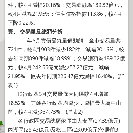
程
件，較4月減幅20.16%；交易總額為189.32億元，
逕
較4月減幅21.95%；住宅價格指數113.86，較4月
為
下降0.22%。
分
壹、
交易量及總額分析
割
111年5月實價登錄量價動態，全市交易量共
圖
721件，較4月903件減少182件，減幅20.16%，較
籍
去年同期890件減幅18.99%；交易總額為189.32億
成
果
元，較4月242.55億元減少53.23億元，減幅
供
21.95%，較去年同期226.47億元減幅16.40%。(詳
應
表1)
檔
12行政區5月交易量僅大同區較4月增加
案
18.52%，其餘各行政區均減少，減幅最大為中山
應
區，較4月減少34.73%。(詳表2)
用
各行政區交易總額依序由大安區(27.39億元)、
政
內湖區(25.43億元)及松山區(23.09億元)位居前3
府