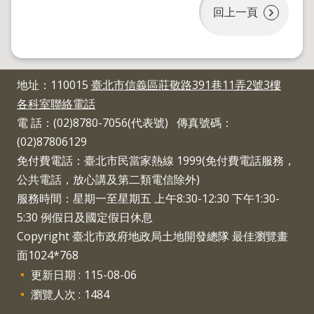
導
回上一頁
覽
回
首
頁
地址：110015
臺北市信義區莊敬路391巷11弄2號3樓
English
各科室聯絡電話
陳
電 話：(02)8780-7056(代表號) 傳真號碼：
情
(02)87806129
系
免付費電話：臺北市民當家熱線 1999(免付費電話服務，
統
公共電話，放心講及第二類電信除外)
地
服務時間：星期一至星期五 上午8:30-12:30 下午1:30-
政
問
5:30 例假日及國定假日休息
答
Copyright 臺北市政府地政局土地開發總隊 最佳瀏覽畫
雙
面1024*768
語
更新日期
115-08-06
詞
瀏覽人次
1484
彙