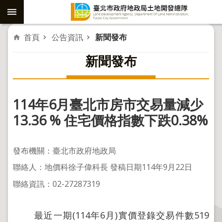
跳到主要內容區塊
進
首頁
公告資訊
新聞發布
階
新聞發布
搜
尋
114年6月臺北市房市交易量減少
社
13.36 % 住宅價格指數下跌0.38%
子
島
發布機關：臺北市政府地政局
重
聯絡人：地價科徐子偉科長 發稿日期114年9月22日
劃
聯絡資訊：02-27287319
公
共
工
最近一期(114年6月)實價登錄交易件數519