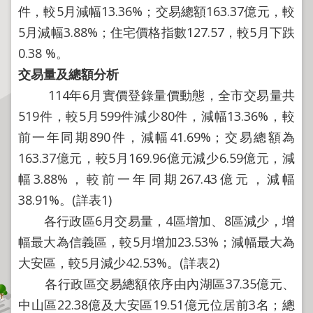
程
件，較5月減幅13.36%；交易總額163.37億元，較
逕
5月減幅3.88%；住宅價格指數127.57，較5月下跌
為
0.38 %。
分
交易量及總額分析
割
114年6月實價登錄量價動態，全市交易量共
圖
519件，較5月599件減少80件，減幅13.36%，較
籍
前一年同期890件，減幅41.69%；交易總額為
成
果
163.37億元，較5月169.96億元減少6.59億元，減
供
幅3.88%，較前一年同期267.43億元，減幅
應
38.91%。(詳表1)
檔
各行政區6月交易量，4區增加、8區減少，增
案
幅最大為信義區，較5月增加23.53%；減幅最大為
應
大安區，較5月減少42.53%。(詳表2)
用
各行政區交易總額依序由內湖區37.35億元、
政
中山區22.38億及大安區19.51億元位居前3名；總
府