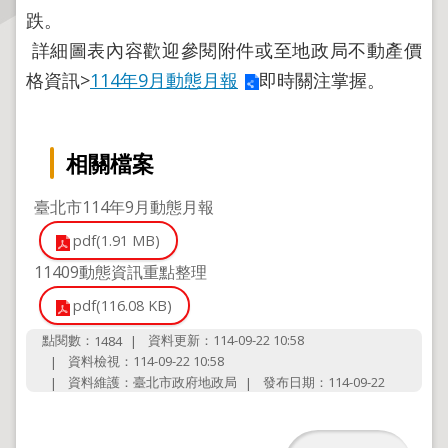
跌。
主
詳細圖表內容歡迎參閱附件或至地政局不動產價
題
格資訊>
114年9月動態月報
即時關注掌握。
專
區
相關檔案
服
務
園
臺北市114年9月動態月報
地
pdf(1.91 MB)
11409動態資訊重點整理
綜
合
pdf(116.08 KB)
資
點閱數：
資料更新：114-09-22 10:58
1484
訊
資料檢視：114-09-22 10:58
資料維護：臺北市政府地政局
發布日期：114-09-22
網
站