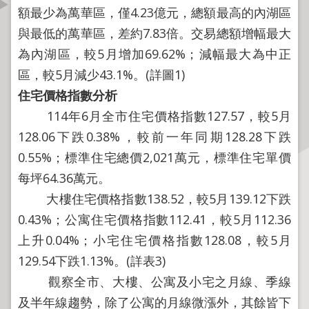
資
額最少為萬華區，僅4.23億元，總額最高的內湖區
訊
與最低的萬華區，差約7.83倍。交易總額增幅最大
公
為內湖區，較5月增加69.62%；減幅最大為中正
開
區，較5月減少43.1%。(詳圖1)
公
住宅價格指數分析
告
114年6月全市住宅價格指數127.57，較5月
資
128.06下跌0.38%，較前一年同期128.28下跌
訊
0.55%；標準住宅總價2,021萬元，標準住宅單價
機
每坪64.36萬元。
關
大樓住宅價格指數138.52，較5月139.12下跌
介
0.43%；公寓住宅價格指數112.41，較5月112.36
紹
上升0.04%；小宅住宅價格指數128.08，較5月
業
129.54下跌1.13%。(詳表3)
務
觀察全市、大樓、公寓及小宅之月線、季線
資
及半年線趨勢，除了公寓的月線微漲外，其餘皆下
訊