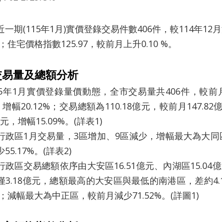
(115年1月)實價登錄交易件數406件，較114年12月減
6%；住宅價格指數125.97，較前月上升0.10 %。
交易量及總額分析
年1月實價登錄量價動態，全市交易量共406件，較前月4
，增幅20.12%；交易總額為110.18億元，較前月147.8
億元，增幅15.09%。(詳表1)
區1月交易量，3區增加、9區減少，增幅最大為大同區，
55.17%。(詳表2)
區交易總額依序由大安區16.51億元、內湖區15.04億
僅3.18億元，總額最高的大安區與最低的南港區，差約4
7%；減幅最大為中正區，較前月減少71.52%。(詳圖1)