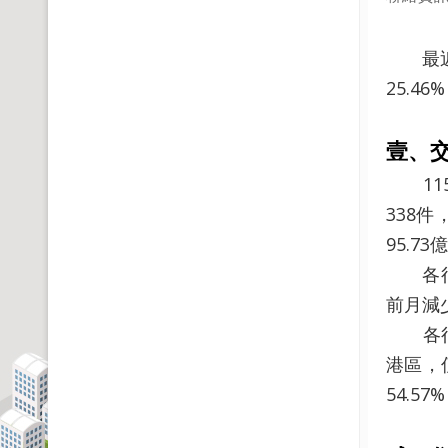
最近一期
25.4
壹、
115
338件
95.73
各行政
前月減少
各行政
港區，
54.5