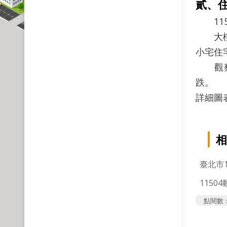
貳、
115年
大樓住宅
小宅住宅
觀察全
跌。
詳細圖
相
臺北市
1150
點閱數