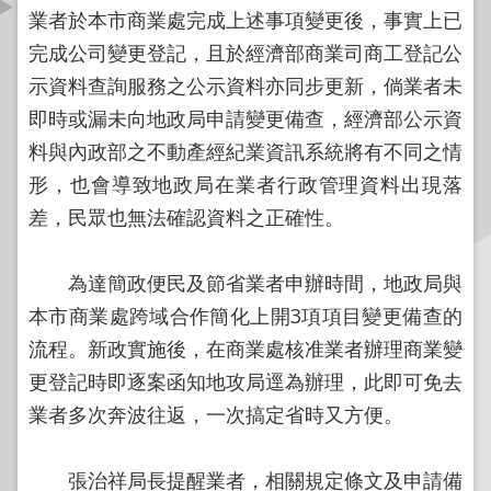
資
業者於本市商業處完成上述事項變更後，事實上已
訊
完成公司變更登記，且於經濟部商業司商工登記公
公
示資料查詢服務之公示資料亦同步更新，倘業者未
開
即時或漏未向地政局申請變更備查，經濟部公示資
公
料與內政部之不動產經紀業資訊系統將有不同之情
告
形，也會導致地政局在業者行政管理資料出現落
資
差，民眾也無法確認資料之正確性。
訊
機
為達簡政便民及節省業者申辦時間，地政局與
關
本市商業處跨域合作簡化上開3項項目變更備查的
介
流程。新政實施後，在商業處核准業者辦理商業變
紹
更登記時即逐案函知地攻局逕為辦理，此即可免去
業
業者多次奔波往返，一次搞定省時又方便。
務
資
張治祥局長提醒業者，相關規定條文及申請備
訊