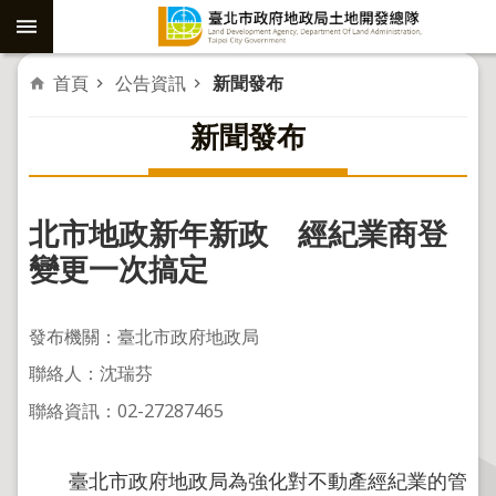
跳到主要內容區塊
進
首頁
公告資訊
新聞發布
階
新聞發布
搜
尋
北市地政新年新政 經紀業商登
社
變更一次搞定
子
島
發布機關：臺北市政府地政局
重
聯絡人：沈瑞芬
劃
聯絡資訊：02-27287465
公
共
工
臺北市政府地政局為強化對不動產經紀業的管