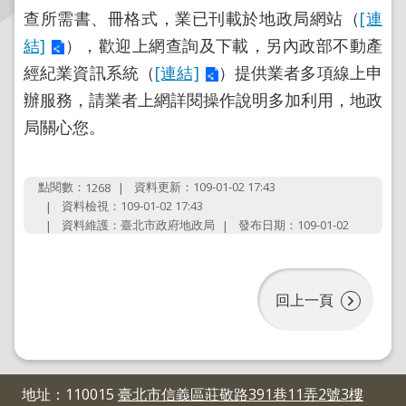
查所需書、冊格式，業已刊載於地政局網站（
[連
主
結]
），歡迎上網查詢及下載，另內政部不動產
題
經紀業資訊系統（
[連結]
）提供業者多項線上申
專
辦服務，請業者上網詳閱操作說明多加利用，地政
區
局關心您。
服
務
園
點閱數：
資料更新：109-01-02 17:43
1268
資料檢視：109-01-02 17:43
地
資料維護：臺北市政府地政局
發布日期：109-01-02
綜
合
資
回上一頁
訊
網
站
地址：110015
臺北市信義區莊敬路391巷11弄2號3樓