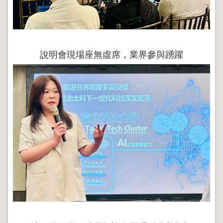
導
覽
回
首
頁
說明會現場座無虛席，業界參與踴躍
English
陳
情
系
統
地
政
問
答
雙
語
詞
彙