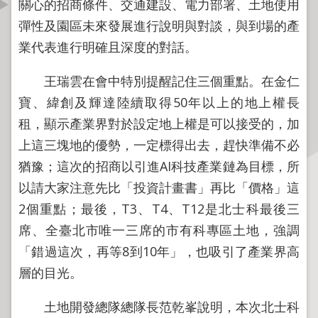
關心的招商條件、交通建設、電力部署、土地使用
資
彈性及園區未來發展進行說明與對談，與到場的產
訊
公
業代表進行明確且深度的對話。
開
王瑞雲在會中特別提醒記住三個重點。在金仁
公
寶、緯創及輝達陸續取得50年以上的地上權長
告
租，顯示產業界對於設定地上權是可以接受的，加
資
上這三塊地的優勢，一定標得出去，趕快準備不必
訊
猶豫；這次的招商以引進AI科技產業鏈為目標，所
機
以請大家注意先比「投資計畫書」再比「價格」這
關
2個重點；最後，T3、T4、T12是北士科最後三
介
席、全臺北市唯一三席的市有科專區土地，強調
紹
「錯過這次，再等8到10年」，也吸引了產業界高
業
層的目光。
務
資
土地開發總隊總隊長范乾峯說明，本次北士科
訊