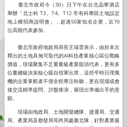
程
臺北市政府今（30）日下午在台北晶華酒店
逕
舉辦「北士科 T3、T4、T12 市有科專區土地設定
為
地上權招商說明會」，超過50家知名企業，近70
分
位高階代表參加。
割
圖
臺北市政府地政局局長王瑞雲表示，由於本次
籍
釋出的土地具無可取代的Al科技產業核心區位戰略
成
果
價值，現場聚集不乏重量級產業龍頭代表，更有多
供
位董總級決策核心親自領軍出席，這些平時日理萬
應
機的企業掌舵者不僅全程專注聆聽，更在現場或會
檔
後交流精準提問、沙盤推演，展現出準備出手的意
案
願。
應
用
現場由地政局、土地開發總隊、捷運局、交通
政
局、產業局及都發局等跨局處臺北隊，針對產業最
府