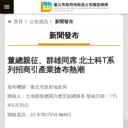
跳到主要內容區塊
進
首頁
公告資訊
新聞發布
階
新聞發布
搜
尋
董總親征、群雄同席 北士科T系
社
列招商引產業搶布熱潮
子
島
發布機關：臺北市政府地政局
重
聯絡人：土地開發總隊許雅芝副總隊長 發稿日期：115
劃
年6月30日
公
聯絡資訊：02-87807056 轉865
共
工