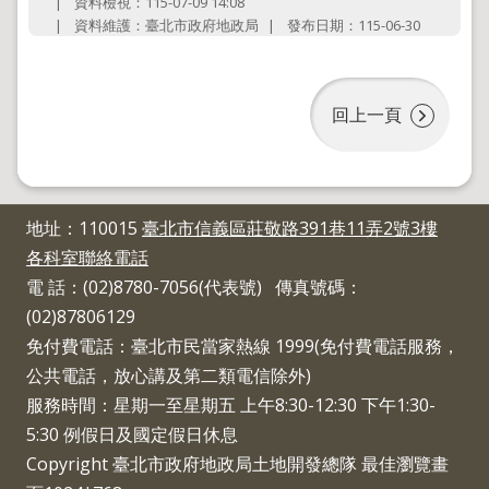
資料檢視：115-07-09 14:08
政
資料維護：臺北市政府地政局
發布日期：115-06-30
策
政
府
回上一頁
網
站
資
料
開
地址：110015
臺北市信義區莊敬路391巷11弄2號3樓
放
宣
各科室聯絡電話
告
電 話：(02)8780-7056(代表號) 傳真號碼：
聯
(02)87806129
絡
免付費電話：臺北市民當家熱線 1999(免付費電話服務，
資
公共電話，放心講及第二類電信除外)
訊
服務時間：星期一至星期五 上午8:30-12:30 下午1:30-
5:30 例假日及國定假日休息
Copyright 臺北市政府地政局土地開發總隊 最佳瀏覽畫