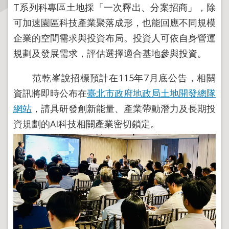
T系列科專區土地採「一次釋出、分案招商」，除
主
可加速園區科技產業聚落成形，也能回應不同規模
題
企業的空間需求與投資布局。投資人可依自身營運
專
規劃及發展需求，評估選擇適合基地參與投資。
區
范乾峯說招標預計在115年7月底公告，相關
服
資訊將即時公布在
臺北市政府地政局土地開發總隊
務
園
網站
，請具研發創新能量、產業帶動潛力及長期投
地
資規劃的AI科技相關產業密切鎖定。
綜
合
資
訊
網
站