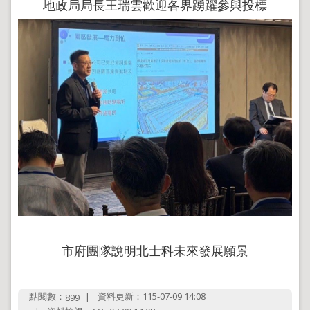
地政局局長王瑞雲歡迎各界踴躍參與投標
地
政
局
明
日
社
子
島
台
北
通
隱
私
權
市府團隊說明北士科未來發展願景
及
資
訊
安
點閱數：
資料更新：115-07-09 14:08
899
全