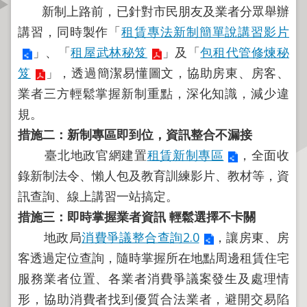
新制上路前，已針對市民朋友及業者分眾舉辦
資
訊
講習，同時製作「
租賃專法新制簡單說講習影片
公
」、「
租屋武林秘笈
」及「
包租代管修煉秘
開
笈
」，透過簡潔易懂圖文，協助房東、房客、
業者三方輕鬆掌握新制重點，深化知識，減少違
公
告
規。
資
措施二：新制專區即到位，資訊整合不漏接
訊
臺北地政官網建置
租賃新制專區
，全面收
機
錄新制法令、懶人包及教育訓練影片、教材等，資
關
訊查詢、線上講習一站搞定。
介
措施三：即時掌握業者資訊
輕鬆選擇不卡關
紹
地政局
消費爭議整合查詢2.0
，讓房東、房
業
客透過定位查詢，隨時掌握所在地點周邊租賃住宅
務
服務業者位置、各業者消費爭議案發生及處理情
資
形，協助消費者找到優質合法業者，避開交易陷
訊