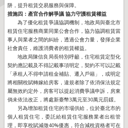
阱，提升租賃交易服務與保障。
主
措施四：產官合作解爭議
協力守護租賃權益
題
為了優化租賃爭議協調機制，地政局與臺北市
專
租賃住宅服務商業同業公會合作，協力協調租賃當
區
事人與業者之間的糾紛，透過公會力量，發揮企業
服
社會責任，維護消費者的租賃權益。
務
地政局陳信良局長特別呼籲，住宅租賃定型化
園
契約應記載及不得記載事項明定，契約不可以記載
地
「承租人不得申請租金補貼、遷入戶籍」，或明定
綜
將相關稅賦轉嫁給房客，違規者除了依消保法規定
合
屬無效約定外，房客可以提起消費爭議申訴，房東
資
倘未依法改正，將處新臺幣3萬元至30萬元罰鍰。
訊
另為增加租賃住宅的市場供給，位於臺北市的
個人租賃住宅，委託給租賃住宅服務業者出租管
網
站
理，即享稅賦減徵40%優惠，符合減稅資格者可在