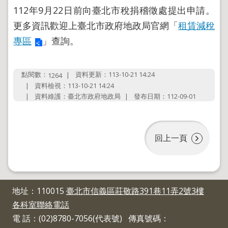
導
112年9月22日前向臺北市稅捐稽徵處提出申請。
覽
更多資訊歡迎上臺北市政府地政局官網「
租賃減稅
回
專區
」查詢。
首
頁
English
點閱數：
資料更新：113-10-21 14:24
1264
資料檢視：113-10-21 14:24
陳
情
資料維護：臺北市政府地政局
發布日期：112-09-01
系
統
地
回上一頁
政
問
答
雙
地址：110015
臺北市信義區莊敬路391巷11弄2號3樓
語
各科室聯絡電話
詞
彙
電 話：(02)8780-7056(代表號) 傳真號碼：