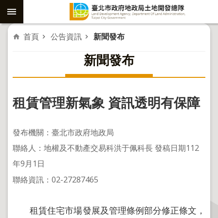
跳到主要內容區塊
進
首頁
公告資訊
新聞發布
階
新聞發布
搜
尋
租賃管理新氣象 資訊透明有保障
社
子
發布機關：臺北市政府地政局
島
聯絡人：地權及不動產交易科洪于佩科長 發稿日期112
重
年9月1日
劃
聯絡資訊：02-27287465
公
共
工
租賃住宅市場發展及管理條例部分修正條文，