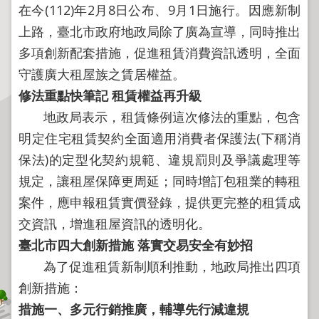
程
在今(112)年2月8日公布、9月1日施行。因應新制
上路，臺北市政府地政局除了廣為宣導，同時推出
逕
為
多項創新配套措施，促進租賃消費資訊透明，全面
分
守護廣大租屋族之賃居權益。
割
修法重點快筆記
租賃權益再升級
圖
地政局表示，租賃條例這次修法的重點，包含
籍
明定住宅租賃契約全面適用消費者保護法(下稱消
成
果
保法)的定型化契約規範、違規罰則及爭議處理等
供
規定，讓租屋保障更周延；同時增訂包租業的轉租
應
案件，應申報租賃實價登錄，提供更完整的租賃成
檔
交資訊，增進租屋資訊的透明化。
案
臺北市四大創新措施
落實交易安全有妙招
應
為了促進租賃新制順利推動，地政局推出四項
用
創新措施：
政
措施一、多元行銷推廣，輔導先行減違規
府