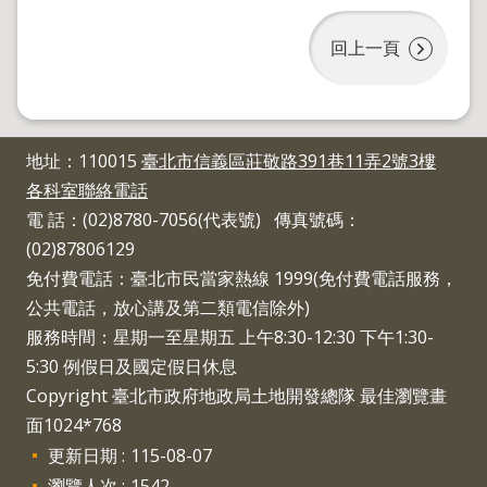
導
覽
回上一頁
回
首
頁
English
地址：110015
臺北市信義區莊敬路391巷11弄2號3樓
陳
各科室聯絡電話
情
電 話：(02)8780-7056(代表號) 傳真號碼：
系
(02)87806129
統
免付費電話：臺北市民當家熱線 1999(免付費電話服務，
地
公共電話，放心講及第二類電信除外)
政
問
服務時間：星期一至星期五 上午8:30-12:30 下午1:30-
答
5:30 例假日及國定假日休息
雙
Copyright 臺北市政府地政局土地開發總隊 最佳瀏覽畫
語
面1024*768
詞
更新日期
115-08-07
彙
瀏覽人次
1542