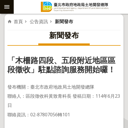
跳到主要內容區塊
進
首頁
公告資訊
新聞發布
階
新聞發布
搜
尋
「木柵路四段、五段附近地區區
社
段徵收」駐點諮詢服務開始囉！
子
島
發布機關：臺北市政府地政局土地開發總隊
重
聯絡人：區段徵收科黃致青科長 發稿日期：114年6月23
劃
日
公
聯絡資訊：02-87807056轉101
共
工