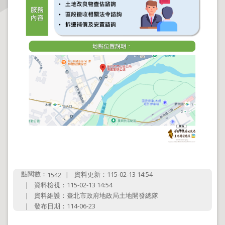
主
題
專
區
服
務
園
地
綜
合
資
訊
點閱數：
資料更新：115-02-13 14:54
1542
資料檢視：115-02-13 14:54
資料維護：臺北市政府地政局土地開發總隊
網
發布日期：114-06-23
站