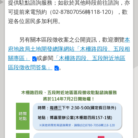
提供駐點諮詢服務；如欲於其他時段前往諮詢，亦
資
可提前來電預約（02-87807056轉118-120），歡
訊
公
迎各位居民多加利用。
開
另有關本區段徵收案之公開資訊，歡迎瀏覽
本
公
府地政局土地開發總隊網站「木柵路四段、五段相
告
資
關專區」
或參閱
「木柵路四段、五段附近地區
訊
區段徵收問答集」
。
機
關
介
紹
業
務
資
訊