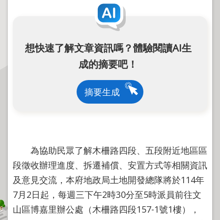
程
逕
為
分
想快速了解文章資訊嗎？體驗閱讀AI生
割
成的摘要吧！
圖
籍
摘要生成
成
果
供
應
為協助民眾了解木柵路四段、五段附近地區區
檔
案
段徵收辦理進度、拆遷補償、安置方式等相關資訊
應
及意見交流，本府地政局土地開發總隊將於114年
用
7月2日起，每週三下午2時30分至5時派員前往文
政
山區博嘉里辦公處（木柵路四段157-1號1樓），
府