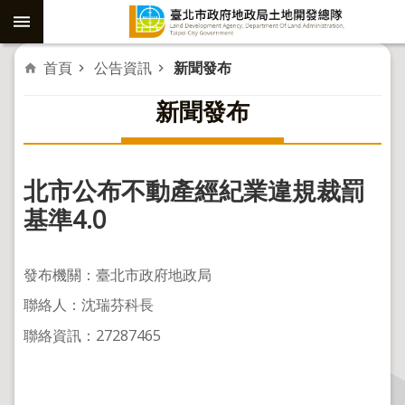
跳到主要內容區塊
進
首頁
公告資訊
新聞發布
階
新聞發布
搜
尋
北市公布不動產經紀業違規裁罰
社
基準4.0
子
島
發布機關：臺北市政府地政局
重
聯絡人：沈瑞芬科長
劃
聯絡資訊：27287465
公
共
工