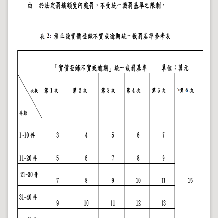
地
政
局
明
日
社
子
島
台
北
通
隱
私
權
及
資
訊
安
全