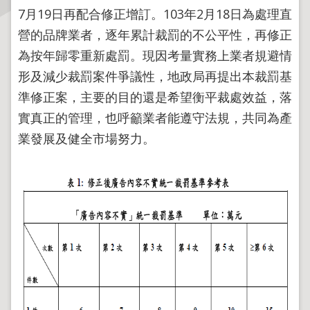
7月19日再配合修正增訂。103年2月18日為處理直
主
營的品牌業者，逐年累計裁罰的不公平性，再修正
題
為按年歸零重新處罰。現因考量實務上業者規避情
專
形及減少裁罰案件爭議性，地政局再提出本裁罰基
區
準修正案，主要的目的還是希望衡平裁處效益，落
服
實真正的管理，也呼籲業者能遵守法規，共同為產
務
業發展及健全市場努力。
園
地
綜
合
資
訊
網
站