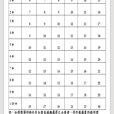
導
覽
回
首
頁
English
陳
情
系
統
地
政
問
答
雙
語
詞
彙