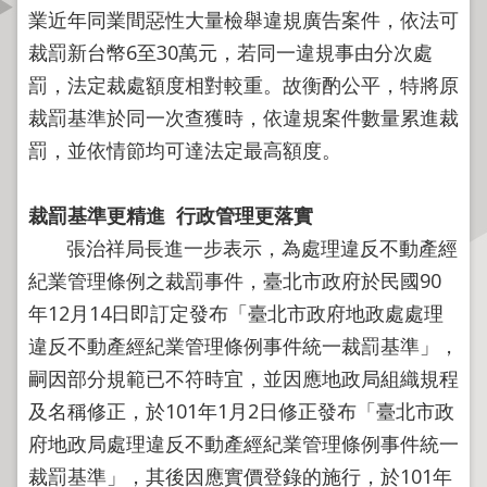
資
業近年同業間惡性大量檢舉違規廣告案件，依法可
訊
裁罰新台幣6至30萬元，若同一違規事由分次處
公
罰，法定裁處額度相對較重。故衡酌公平，特將原
開
裁罰基準於同一次查獲時，依違規案件數量累進裁
公
罰，並依情節均可達法定最高額度。
告
資
裁罰基準更精進
行政管理更落實
訊
張治祥局長進一步表示，為處理違反不動產經
機
紀業管理條例之裁罰事件，臺北市政府於民國90
關
年12月14日即訂定發布「臺北市政府地政處處理
介
違反不動產經紀業管理條例事件統一裁罰基準」，
紹
嗣因部分規範已不符時宜，並因應地政局組織規程
業
及名稱修正，於101年1月2日修正發布「臺北市政
務
府地政局處理違反不動產經紀業管理條例事件統一
資
裁罰基準」，其後因應實價登錄的施行，於101年
訊