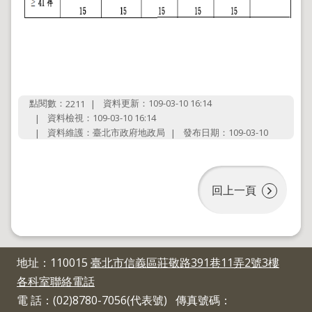
政
策
政
府
網
站
點閱數：
資料更新：109-03-10 16:14
2211
資
資料檢視：109-03-10 16:14
料
開
資料維護：臺北市政府地政局
發布日期：109-03-10
放
宣
告
回上一頁
聯
絡
資
訊
地址：110015
臺北市信義區莊敬路391巷11弄2號3樓
各科室聯絡電話
電 話：(02)8780-7056(代表號) 傳真號碼：