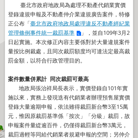
程
臺北市政府地政局為處理不動產代銷業實價
逕
登錄違規申報及不動產仲介業違規廣告案件，特修
為
正公布「
臺北市政府地政局處理違反不動產經紀業
分
管理條例事件統一裁罰基準
」，並自109年3月2
割
日起實施。本次修正內容主要係對於大量違規案件
圖
量按比例裁處，且同次裁罰額度均可達法定最高裁
籍
罰金額，以符合行政管理目的。
成
果
供
案件數量併累計
同次裁罰可最高
應
地政局張治祥局長表示，實價登錄自101年實
檔
施以來，實務上發現迭有代銷業者辦理預售屋實價
案
登錄大量逾期申報，依法雖得裁罰新台幣3至15萬
應
元，惟因原裁罰基準係「按次」「分級」裁罰，故
用
申報案件量緃逾百件，仍僅得裁罰新台幣3萬元，
政
裁罰過輕等同給代銷業者規避申報的空間；另仲介
府