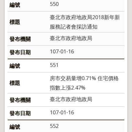
地
550
政
局
臺北市政府地政局2018新年新
明
服務記者會採訪通知
日
社
臺北市政府地政局
子
島
107-01-16
台
551
北
通
房市交易量增0.71% 住宅價格
指數上漲2.47%
隱
私
臺北市政府地政局
權
及
107-01-16
資
訊
安
552
全