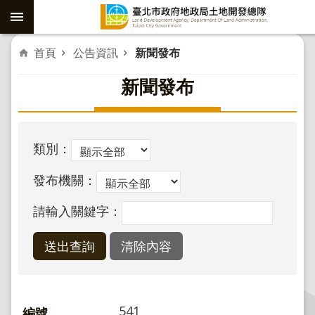
跳到主要內容區塊
進
首頁
公告資訊
新聞發布
階
新聞發布
搜
尋
類別：
社
發布機關：
子
島
請輸入關鍵字：
重
劃
公
共
工
541