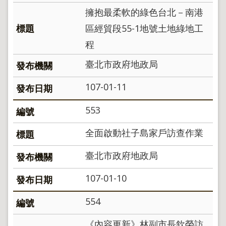
政
擁抱最柔軟的綠色台北－南港
策
區經貿段55-1地號土地綠地工
政
程
府
網
臺北市政府地政局
站
資
107-01-11
料
開
放
553
宣
告
全面啟動社子島家戶訪查作業
聯
臺北市政府地政局
絡
資
訊
107-01-10
554
《內容更新》林副市長欽榮訪