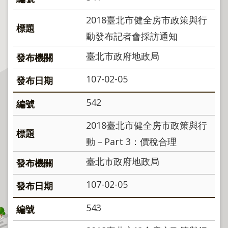
程
2018臺北市健全房市政策與行
逕
為
動發布記者會採訪通知
分
臺北市政府地政局
割
圖
107-02-05
籍
成
542
果
2018臺北市健全房市政策與行
供
應
動－Part 3：價稅合理
檔
臺北市政府地政局
案
應
107-02-05
用
543
政
府