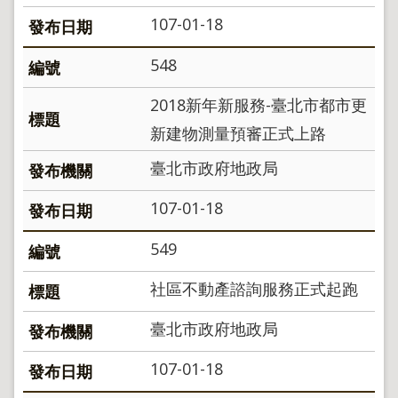
導
覽
107-01-18
回
548
首
頁
2018新年新服務-臺北市都市更
English
新建物測量預審正式上路
陳
臺北市政府地政局
情
系
統
107-01-18
地
549
政
問
社區不動產諮詢服務正式起跑
答
雙
臺北市政府地政局
語
詞
107-01-18
彙