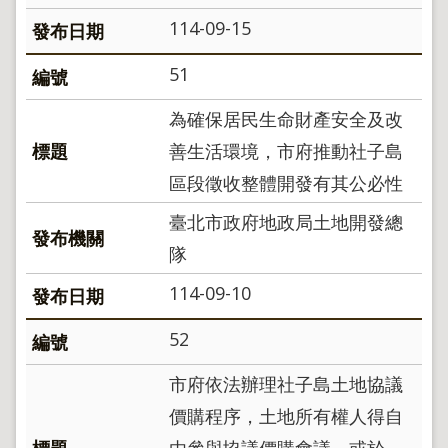
政
114-09-15
策
政
51
府
網
為確保居民生命財產安全及改
站
善生活環境，市府推動社子島
資
料
區段徵收整體開發有其公必性
開
放
臺北市政府地政局土地開發總
宣
告
隊
聯
114-09-10
絡
資
52
訊
市府依法辦理社子島土地協議
價購程序，土地所有權人得自
由參與協議價購會議，或於