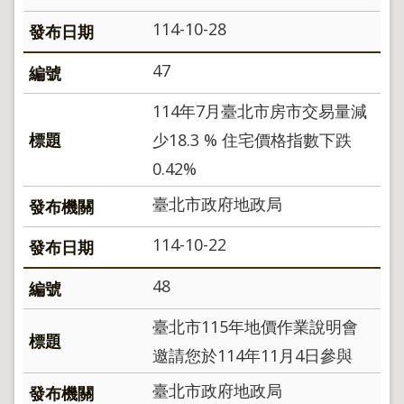
導
覽
114-10-28
回
47
首
頁
114年7月臺北市房市交易量減
English
少18.3 % 住宅價格指數下跌
陳
0.42%
情
系
臺北市政府地政局
統
地
114-10-22
政
問
48
答
臺北市115年地價作業說明會
雙
語
邀請您於114年11月4日參與
詞
彙
臺北市政府地政局