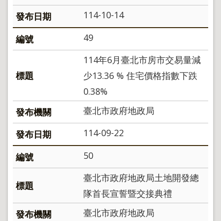
地
114-10-14
政
局
49
明
日
114年6月臺北市房市交易量減
社
子
少13.36 % 住宅價格指數下跌
島
0.38%
台
北
臺北市政府地政局
通
114-09-22
隱
50
私
權
臺北市政府地政局土地開發總
及
資
隊首長宣誓暨交接典禮
訊
安
臺北市政府地政局
全