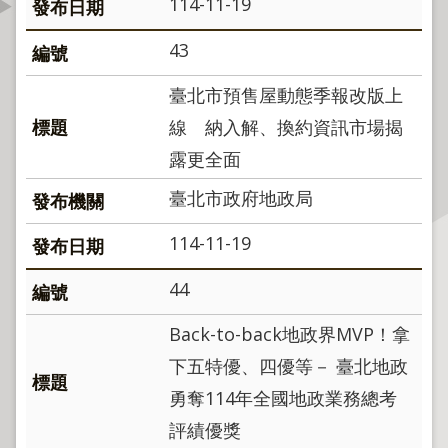
114-11-19
資
訊
43
公
開
臺北市預售屋動態季報改版上
線 納入解、換約資訊市場揭
公
露更全面
告
資
臺北市政府地政局
訊
114-11-19
機
關
44
介
紹
Back-to-back地政界MVP！拿
下五特優、四優等－ 臺北地政
業
務
勇奪114年全國地政業務總考
資
評績優獎
訊