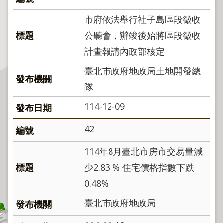
程
市府依法舉行社子島區段徵收
逕
為
公聽會，辦竣後始將區段徵收
分
計畫報請內政部核定
割
臺北市政府地政局土地開發總
圖
隊
籍
成
114-12-09
果
供
42
應
114年8月臺北市房市交易量減
檔
案
少2.83 % 住宅價格指數下跌
應
0.48%
用
臺北市政府地政局
政
府