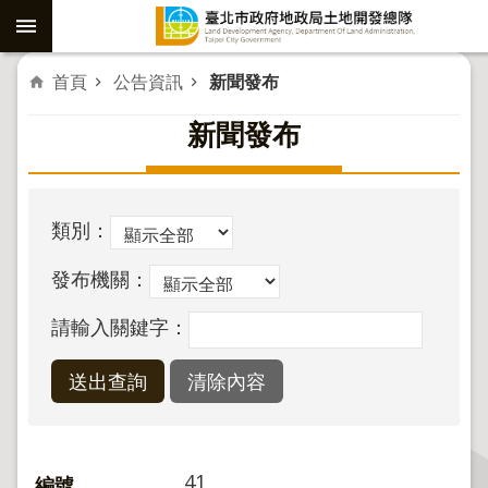
跳到主要內容區塊
進
首頁
公告資訊
新聞發布
階
新聞發布
搜
尋
類別：
社
發布機關：
子
島
請輸入關鍵字：
重
劃
公
共
工
41