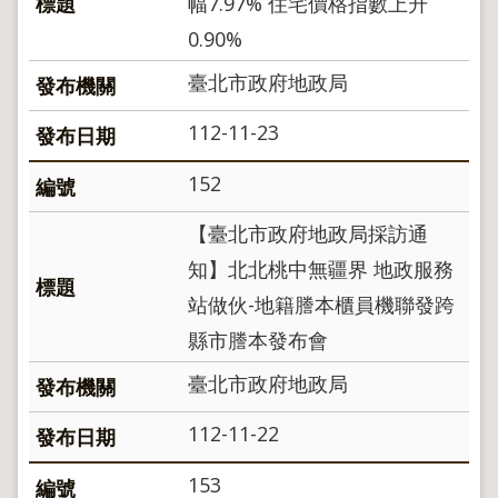
幅7.97% 住宅價格指數上升
政
0.90%
策
政
臺北市政府地政局
府
網
112-11-23
站
資
152
料
開
【臺北市政府地政局採訪通
放
宣
知】北北桃中無疆界 地政服務
告
站做伙-地籍謄本櫃員機聯發跨
聯
縣市謄本發布會
絡
資
臺北市政府地政局
訊
112-11-22
153