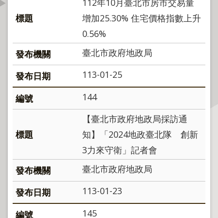
112年10月臺北市房市交易量
資
增加25.30% 住宅價格指數上升
訊
公
0.56%
開
臺北市政府地政局
公
113-01-25
告
資
144
訊
【臺北市政府地政局採訪通
機
知】「2024地政臺北隊 創新
關
介
3力來守衛」記者會
紹
臺北市政府地政局
業
113-01-23
務
資
145
訊