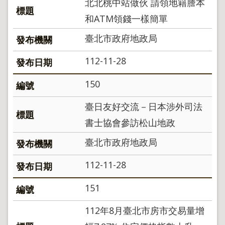
北北桃中站做伙 請領地籍謄本
地
政
和ATM領錢一樣簡單
局
臺北市政府地政局
明
日
112-11-28
社
子
150
島
台
臺日友好交流－日本涉外司法
北
通
書士協會參訪松山地政
臺北市政府地政局
隱
私
112-11-28
權
及
151
資
訊
112年8月臺北市房市交易量增
安
全