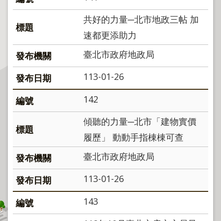
程
共好的力量─北市地政三帖 加
逕
為
速都更添助力
分
臺北市政府地政局
割
圖
113-01-26
籍
成
142
果
傾聽的力量─北市「建物實價
供
應
履歷」 動動手指棟棟可查
檔
臺北市政府地政局
案
應
113-01-26
用
143
政
府