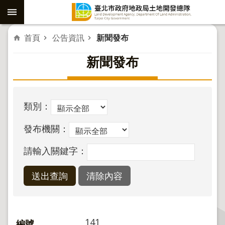
跳到主要內容區塊
進
首頁
公告資訊
新聞發布
階
新聞發布
搜
尋
類別：
社
發布機關：
子
島
請輸入關鍵字：
重
劃
公
共
工
141