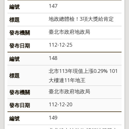
導
147
覽
回
地政總體檢！3項大獎給肯定
首
頁
臺北市政府地政局
English
112-12-25
陳
情
148
系
統
北市113年現值上漲0.29% 101
地
大樓連11年地王
政
問
臺北市政府地政局
答
112-12-20
雙
語
詞
149
彙