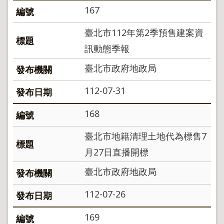
導
167
覽
回
臺北市112年第2季預售建案資
首
訊動態季報
頁
臺北市政府地政局
English
陳
112-07-31
情
系
168
統
地
臺北市地籍清理土地代為標售7
政
月27日直播開標
問
答
臺北市政府地政局
雙
語
112-07-26
詞
彙
169