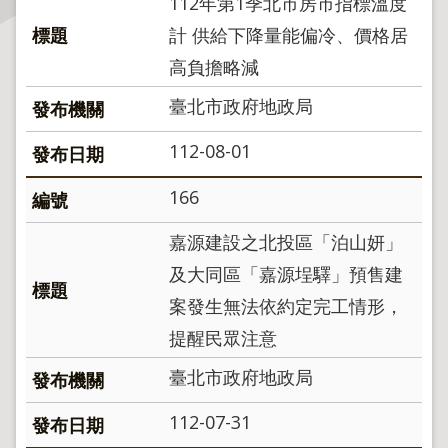
112年第1季北市房市指標溫度
計 供給下降量能偏冷、價格居
主
題
高負擔略減
專
臺北市政府地政局
區
112-08-01
服
務
166
園
地
嘉源建設之北投區「泊山妍」
及大同區「嘉源埕驛」預售建
綜
合
案發生無法依約定完工情形，
資
提醒民眾注意
訊
臺北市政府地政局
網
112-07-31
站