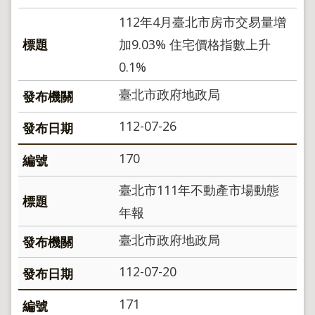
地
112年4月臺北市房市交易量增
政
局
加9.03% 住宅價格指數上升
明
0.1%
日
社
臺北市政府地政局
子
島
112-07-26
台
北
170
通
臺北市111年不動產市場動態
年報
隱
私
臺北市政府地政局
權
及
資
112-07-20
訊
安
171
全