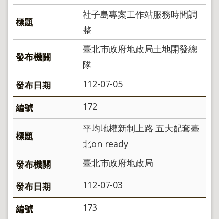
政
社子島專案工作站服務時間調
策
整
政
府
臺北市政府地政局土地開發總
網
隊
站
資
112-07-05
料
開
放
172
宣
告
平均地權新制上路 五大配套臺
聯
北on ready
絡
資
臺北市政府地政局
訊
112-07-03
173