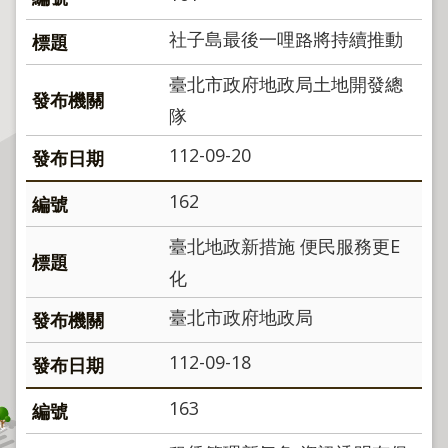
程
社子島最後一哩路將持續推動
逕
為
臺北市政府地政局土地開發總
分
割
隊
圖
112-09-20
籍
成
162
果
臺北地政新措施 便民服務更E
供
應
化
檔
臺北市政府地政局
案
應
112-09-18
用
163
政
府