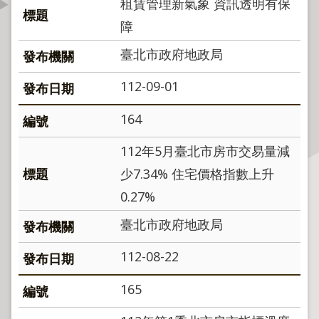
租賃管理新氣象 資訊透明有保
資
障
訊
公
臺北市政府地政局
開
112-09-01
公
告
164
資
訊
112年5月臺北市房市交易量減
少7.34% 住宅價格指數上升
機
0.27%
關
介
臺北市政府地政局
紹
112-08-22
業
務
165
資
訊