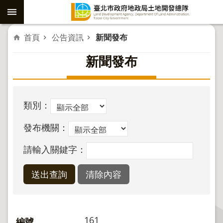
跳到主要內容區塊
進
首頁
公告資訊
新聞發布
階
新聞發布
搜
尋
類別：
社
發布機關：
子
島
請輸入關鍵字：
重
劃
公
共
工
161