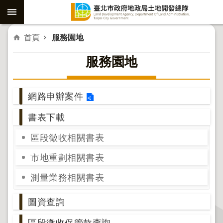
跳到主要內容區塊
進
首頁
服務園地
階
服務園地
搜
尋
網路申辦案件
書表下載
社
子
區段徵收相關書表
島
市地重劃相關書表
重
劃
測量業務相關書表
公
圖資查詢
共
工
區段徵收保管款查詢