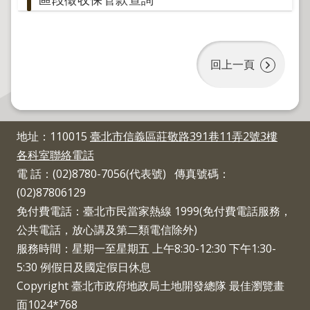
程
逕
為
分
回上一頁
割
圖
籍
地址：110015
臺北市信義區莊敬路391巷11弄2號3樓
成
果
各科室聯絡電話
供
電 話：(02)8780-7056(代表號) 傳真號碼：
應
(02)87806129
免付費電話：臺北市民當家熱線 1999(免付費電話服務，
檔
案
公共電話，放心講及第二類電信除外)
應
服務時間：星期一至星期五 上午8:30-12:30 下午1:30-
用
5:30 例假日及國定假日休息
Copyright 臺北市政府地政局土地開發總隊 最佳瀏覽畫
政
面1024*768
府