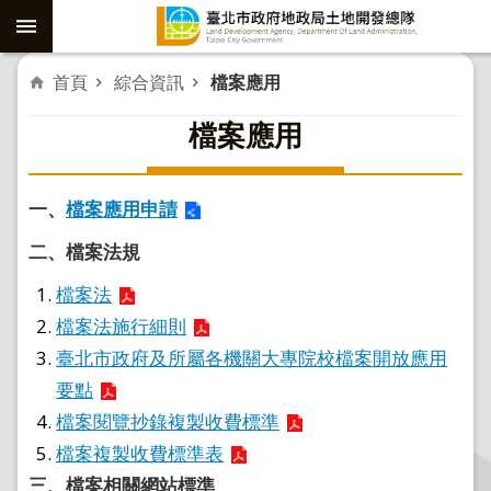
跳到主要內容區塊
進
首頁
綜合資訊
檔案應用
階
檔案應用
搜
尋
一、
檔案應用申請
二、檔案法規
社
子
檔案法
島
檔案法施行細則
重
臺北市政府及所屬各機關大專院校檔案開放應用
劃
要點
公
檔案閱覽抄錄複製收費標準
共
檔案複製收費標準表
工
三、檔案相關網站標準