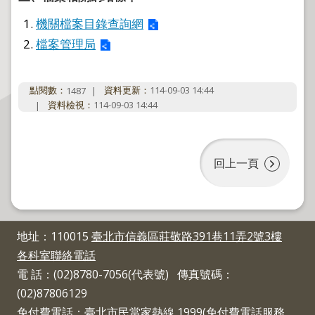
程
機關檔案目錄查詢網
逕
檔案管理局
為
分
割
點閱數：
資料更新：
114-09-03 14:44
1487
資料檢視：
114-09-03 14:44
圖
籍
成
果
回上一頁
供
應
檔
案
地址：110015
臺北市信義區莊敬路391巷11弄2號3樓
應
各科室聯絡電話
用
電 話：(02)8780-7056(代表號) 傳真號碼：
(02)87806129
政
府
免付費電話：臺北市民當家熱線 1999(免付費電話服務，