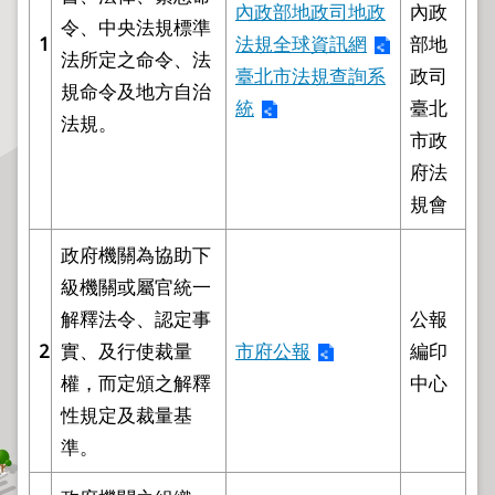
程
內政部地政司地政
內政
令、中央法規標準
1
法規全球資訊網
部地
逕
法所定之命令、法
為
臺北市法規查詢系
政司
規命令及地方自治
分
統
臺北
法規。
割
市政
圖
府法
籍
規會
成
果
政府機關為協助下
供
級機關或屬官統一
應
解釋法令、認定事
公報
檔
2
實、及行使裁量
市府公報
編印
案
權，而定頒之解釋
中心
應
性規定及裁量基
用
準。
政
府