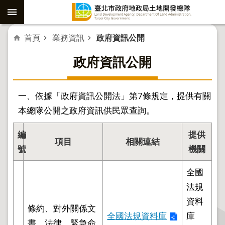
跳到主要內容區塊
進
首頁
業務資訊
政府資訊公開
階
政府資訊公開
搜
尋
一、依據「政府資訊公開法」第7條規定，提供有關
本總隊公開之政府資訊供民眾查詢。
社
子
編
提供
島
項目
相關連結
號
機關
重
全國
劃
法規
公
資料
共
條約、對外關係文
全國法規資料庫
庫
工
書、法律、緊急命