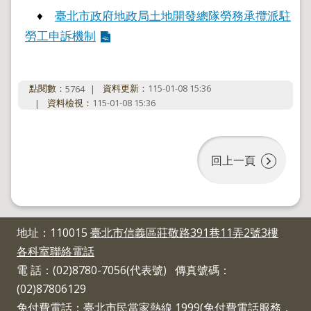
政
♦
臺北市政府地政局土地開發總隊勞務承攬派駐
策
勞工申訴機制
政
府
網
點閱數：
資料更新：
115-01-08 15:36
5764
站
資料檢視：
115-01-08 15:36
資
料
開
放
回上一頁
宣
告
聯
絡
資
地址：110015
臺北市信義區莊敬路391巷11弄2號3樓
訊
各科室聯絡電話
電 話：(02)8780-7056(代表號) 傳真號碼：
(02)87806129
免付費電話：臺北市民當家熱線 1999(免付費電話服務，