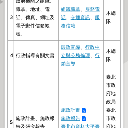
政府機關之組織、
資
職掌、地址、電
組織職掌
、
服務電
訊
本總
3
話、傳真、網址及
話
、
交通資訊
、
服
公
隊
開
電子郵件信箱帳
務信箱
號。
公
告
廉政宣導
、
行政中
本總
資
4
行政指導有關文書
立與公務倫理
、
行
訊
隊
銷宣導
機
臺北
關
市政
介
紹
府地
政局
業
施政計畫
臺北
務
施政計畫、施政報
施政報告
市政
資
5
訊
告及研究報告。
臺北市資料大平臺
府地