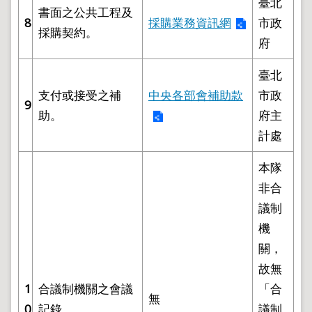
臺北
導
書面之公共工程及
覽
8
採購業務資訊網
市政
採購契約。
回
府
首
頁
臺北
English
支付或接受之補
中央各部會補助款
市政
9
助。
府主
陳
情
計處
系
統
本隊
地
非合
政
議制
問
答
機
關，
雙
語
故無
詞
1
合議制機關之會議
「合
彙
無
0
記錄
議制