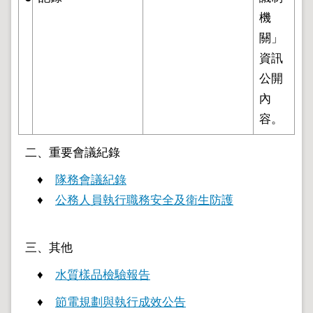
地
機
政
局
關」
資訊
明
日
公開
社
內
子
島
容。
台
二、重要會議紀錄
北
通
♦
隊務會議紀錄
♦
公務人員執行職務安全及衛生防護
隱
私
權
三、其他
及
資
♦
水質樣品檢驗報告
訊
安
♦
節電規劃與執行成效公告
全