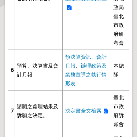
政局
主
臺北
題
市政
專
府研
區
考會
服
務
預決算資訊
、
會計
園
預算、決算書及會
月報
、
辦理政策及
本總
6
地
計月報。
業務宣導之執行情
隊
形表
綜
合
臺北
資
請願之處理結果及
市政
訊
7
決定書全文檢索
訴願之決定。
府訴
願會
網
站