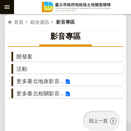
跳到主要內容區塊
進
首頁
綜合資訊
影音專區
階
影音專區
搜
尋
開發案
活動
社
子
更多臺北地政影音...
島
更多臺北相關影音...
重
劃
公
共
回上一頁
工