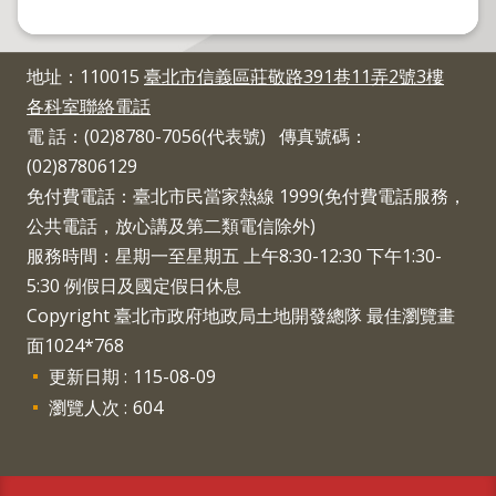
程
逕
為
地址：110015
臺北市信義區莊敬路391巷11弄2號3樓
分
各科室聯絡電話
割
電 話：(02)8780-7056(代表號) 傳真號碼：
(02)87806129
圖
籍
免付費電話：臺北市民當家熱線 1999(免付費電話服務，
成
公共電話，放心講及第二類電信除外)
果
服務時間：星期一至星期五 上午8:30-12:30 下午1:30-
供
5:30 例假日及國定假日休息
應
Copyright 臺北市政府地政局土地開發總隊 最佳瀏覽畫
檔
面1024*768
案
更新日期
115-08-09
應
瀏覽人次
604
用
政
府