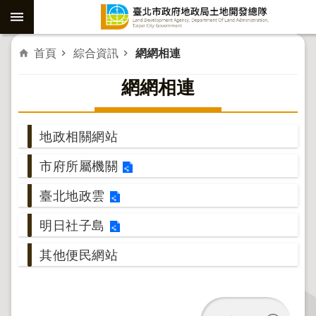
跳到主要內容區塊
進
首頁
綜合資訊
網網相連
階
網網相連
搜
尋
地政相關網站
市府所屬機關
社
子
臺北地政雲
島
明日社子島
重
劃
其他便民網站
公
共
工