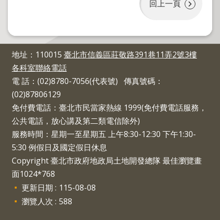
程
回上一頁
逕
為
分
地址：110015
臺北市信義區莊敬路391巷11弄2號3樓
割
各科室聯絡電話
圖
電 話：(02)8780-7056(代表號) 傳真號碼：
籍
(02)87806129
成
免付費電話：臺北市民當家熱線 1999(免付費電話服務，
果
供
公共電話，放心講及第二類電信除外)
應
服務時間：星期一至星期五 上午8:30-12:30 下午1:30-
5:30 例假日及國定假日休息
檔
Copyright 臺北市政府地政局土地開發總隊 最佳瀏覽畫
案
面1024*768
應
用
更新日期
115-08-08
瀏覽人次
588
政
府