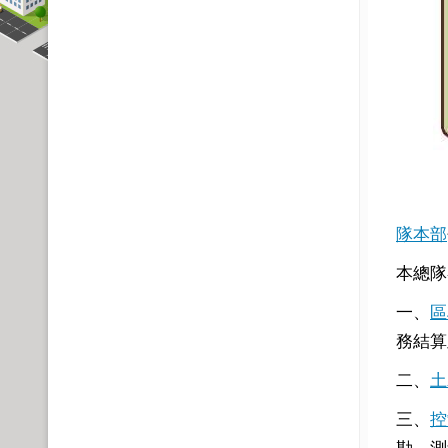
隊本部
本總隊
一、
區
務結算
二、
土
三、
控
勘、測