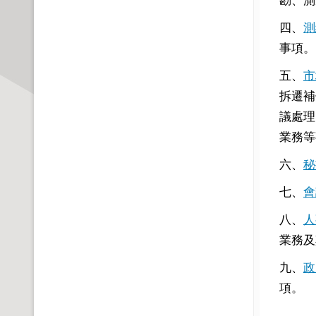
四、
測
事項。
五、
市
拆遷補
議處理
業務等
六、
秘
七、
會
八、
人
業務及
九、
政
項。