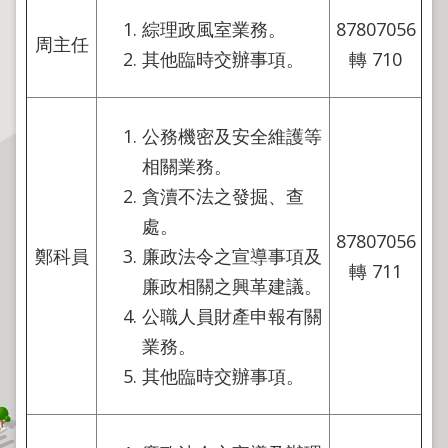
程
綜理政風室業務。
87807056
周主任
逕
其他臨時交辦事項。
轉 710
為
分
割
公務機密及安全維護等
圖
相關業務。
籍
貪瀆不法之發掘、查
成
果
處。
87807056
供
鄭科員
廉政法令之宣導事項及
應
轉 711
廉政相關之興革建議。
檔
公職人員財產申報有關
案
業務。
應
其他臨時交辦事項。
用
政
府