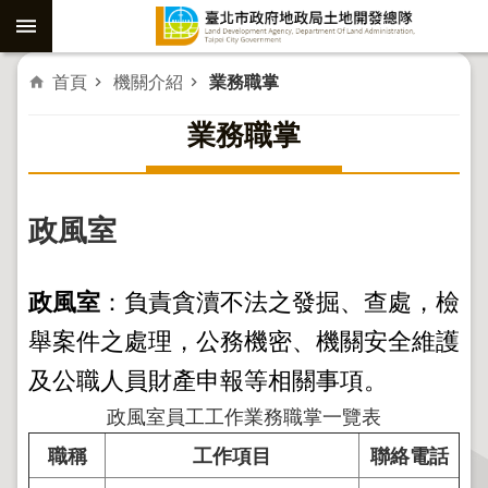
跳到主要內容區塊
進
首頁
機關介紹
業務職掌
階
業務職掌
搜
尋
政風室
社
子
政風室
：負責貪瀆不法之發掘、查處，檢
島
舉案件之處理，公務機密、機關安全維護
重
劃
及公職人員財產申報等相關事項。
政風室員工工作業務職掌一覽表
公
共
職稱
工作項目
聯絡電話
工