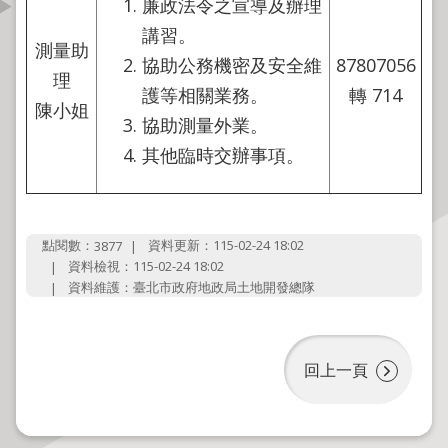
廉政法令之宣導及辦理
資
講習。
訊
測量助
公
協助公務機密及安全維
87807056
理
開
護等相關業務。
轉 714
陳小姐
協助測量外業。
公
其他臨時交辦事項。
告
資
訊
點閱數：
資料更新：115-02-24 18:02
3877
機
資料檢視：115-02-24 18:02
關
資料維護：臺北市政府地政局土地開發總隊
介
紹
回上一頁
業
務
資
訊