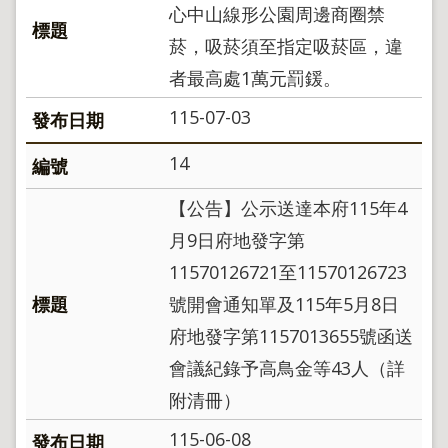
心中山線形公園周邊商圈禁
政
策
菸，吸菸須至指定吸菸區，違
政
者最高處1萬元罰鍰。
府
網
115-07-03
站
資
14
料
開
【公告】公示送達本府115年4
放
宣
月9日府地發字第
告
11570126721至11570126723
聯
號開會通知單及115年5月8日
絡
資
府地發字第1157013655號函送
訊
會議紀錄予高鳥金等43人（詳
附清冊）
115-06-08