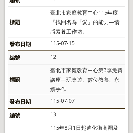
地
政
臺北市家庭教育中心115年度
局
『找回名為「愛」的能力—情
明
感素養工作坊』
日
社
115-07-15
子
島
12
台
北
臺北市家庭教育中心第3季免費
通
講座—玩桌遊、數位教養、永
續手作
隱
私
115-07-07
權
及
資
13
訊
安
115年8月1日起迪化街商圈及
全