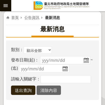
跳到主要內容區塊
進
首頁
公告資訊
最新消息
階
最新消息
搜
尋
類別：
社
發布日期(起)：
~
子
島
(迄)
重
請輸入關鍵字：
劃
公
共
工