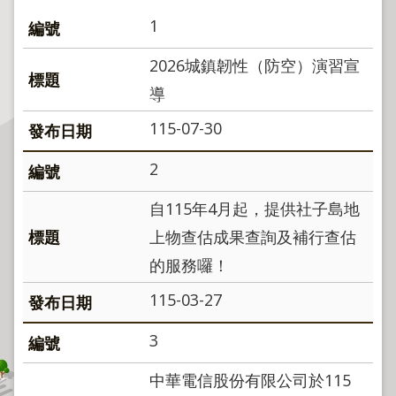
程
1
逕
為
2026城鎮韌性（防空）演習宣
分
導
割
115-07-30
圖
籍
2
成
果
自115年4月起，提供社子島地
供
上物查估成果查詢及補行查估
應
的服務囉！
檔
案
115-03-27
應
用
3
政
中華電信股份有限公司於115
府