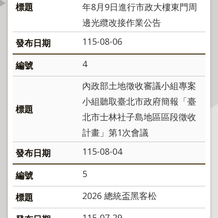
年8月9日進行市政大樓東門周
資
訊
邊光纜改接作業公告
公
開
115-08-06
4
公
告
內政部土地徵收審議小組專案
資
訊
小組聽取臺北市政府簡報「臺
北市士林社子島地區區段徵收
機
計畫」第1次會議
關
介
115-08-04
紹
5
業
務
2026 總統盃黑客松
資
訊
115-07-29