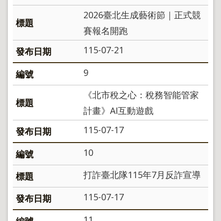
導
覽
2026臺北生成藝術節｜正式競
回
賽報名開跑
首
頁
115-07-21
English
9
陳
情
《北市稅之心：稅務智能管家
系
計畫》AI互動遊戲
統
115-07-17
地
政
問
10
答
打詐臺北隊115年7月反詐宣導
雙
語
115-07-17
詞
彙
11