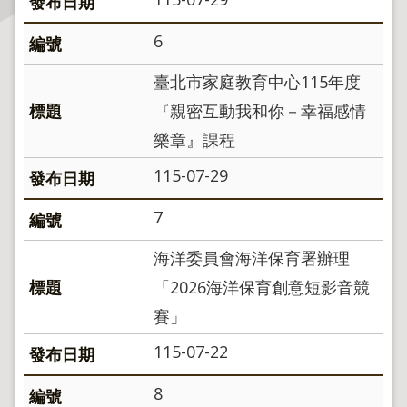
主
6
題
專
臺北市家庭教育中心115年度
區
『親密互動我和你－幸福感情
樂章』課程
服
務
115-07-29
園
地
7
綜
海洋委員會海洋保育署辦理
合
「2026海洋保育創意短影音競
資
訊
賽」
115-07-22
網
站
8