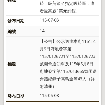
菸，吸菸須至指定吸菸區，違
政
策
者最高處1萬元罰鍰。
政
115-07-03
府
網
14
站
資
料
【公告】公示送達本府115年4
開
月9日府地發字第
放
宣
11570126721至11570126723
告
號開會通知單及115年5月8日
聯
府地發字第1157013655號函送
絡
資
會議紀錄予高鳥金等43人（詳
訊
附清冊）
115-06-08