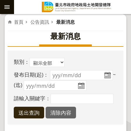
跳到主要內容區塊
進
首頁
公告資訊
最新消息
階
最新消息
搜
尋
類別：
社
發布日期(起)：
~
子
島
(迄)
重
請輸入關鍵字：
劃
公
共
工