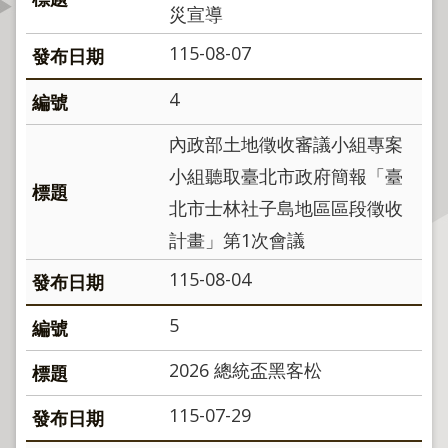
災宣導
資
訊
115-08-07
公
開
4
公
內政部土地徵收審議小組專案
告
小組聽取臺北市政府簡報「臺
資
訊
北市士林社子島地區區段徵收
計畫」第1次會議
機
關
115-08-04
介
紹
5
2026 總統盃黑客松
業
務
115-07-29
資
訊