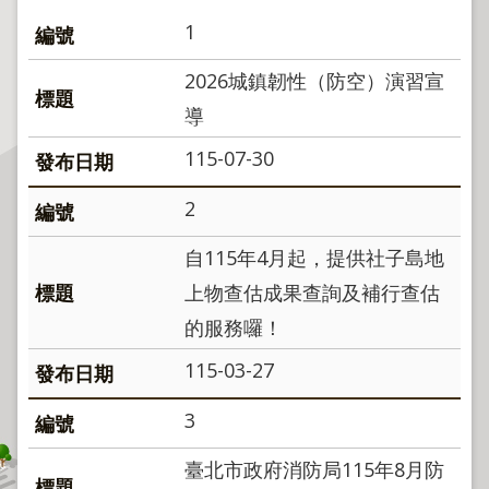
程
1
逕
為
2026城鎮韌性（防空）演習宣
分
導
割
115-07-30
圖
籍
2
成
果
自115年4月起，提供社子島地
供
上物查估成果查詢及補行查估
應
的服務囉！
檔
案
115-03-27
應
用
3
政
臺北市政府消防局115年8月防
府