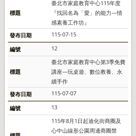
臺北市家庭教育中心115年度
地
政
『找回名為「愛」的能力—情
局
感素養工作坊』
明
日
115-07-15
社
子
12
島
台
臺北市家庭教育中心第3季免費
北
講座—玩桌遊、數位教養、永
通
續手作
隱
115-07-07
私
權
13
及
資
115年8月1日起迪化街商圈及
訊
安
心中山線形公園周邊商圈禁
全