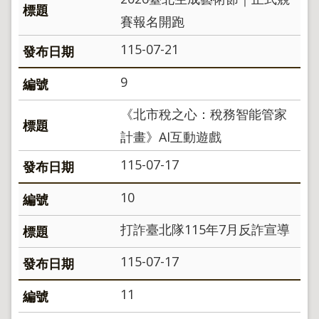
導
覽
賽報名開跑
回
115-07-21
首
頁
9
English
《北市稅之心：稅務智能管家
陳
情
計畫》AI互動遊戲
系
統
115-07-17
地
10
政
問
打詐臺北隊115年7月反詐宣導
答
雙
115-07-17
語
詞
11
彙