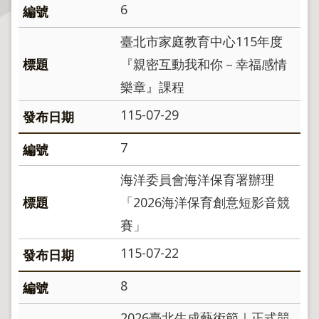
6
主
臺北市家庭教育中心115年度
題
專
『親密互動我和你－幸福感情
區
樂章』課程
服
115-07-29
務
園
7
地
海洋委員會海洋保育署辦理
綜
「2026海洋保育創意短影音競
合
賽」
資
訊
115-07-22
8
網
站
2026臺北生成藝術節｜正式競