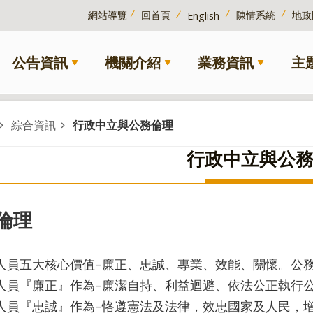
網站導覽
回首頁
陳情系統
地政
English
公告資訊
機關介紹
業務資訊
主
綜合資訊
行政中立與公務倫理
行政中立與公
倫理
人員五大核心價值–廉正、忠誠、專業、效能、關懷。公
人員『廉正』作為–廉潔自持、利益迴避、依法公正執行
人員『忠誠』作為–恪遵憲法及法律，效忠國家及人民，