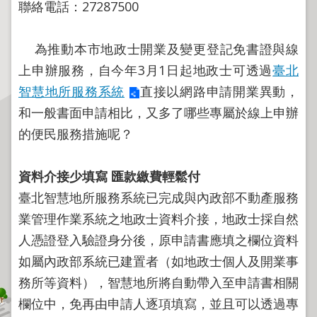
程
聯絡電話：27287500
逕
為
為推動本市地政士開業及變更登記免書證與線
分
上申辦服務，自今年3月1日起地政士可透過
臺北
割
智慧地所服務系統
直接以網路申請開業異動，
圖
和一般書面申請相比，又多了哪些專屬於線上申辦
籍
的便民服務措施呢？
成
果
供
資料介接少填寫 匯款繳費輕鬆付
應
臺北智慧地所服務系統已完成與內政部不動產服務
業管理作業系統之地政士資料介接，地政士採自然
檔
案
人憑證登入驗證身分後，原申請書應填之欄位資料
應
如屬內政部系統已建置者（如地政士個人及開業事
用
務所等資料），智慧地所將自動帶入至申請書相關
政
欄位中，免再由申請人逐項填寫，並且可以透過專
府