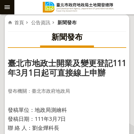
跳到主要內容區塊
進
首頁
公告資訊
新聞發布
階
新聞發布
搜
尋
臺北市地政士開業及變更登記111
社
年3月1日起可直接線上申辦
子
島
發布機關：臺北市政府地政局
重
劃
發稿單位：地政局測繪科
公
發稿日期：111年3月7日
共
聯 絡 人：劉金燁科長
工