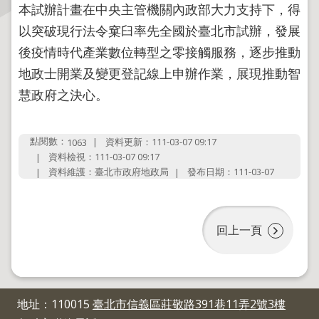
本試辦計畫在中央主管機關內政部大力支持下，得
以突破現行法令窠臼率先全國於臺北市試辦，發展
主
題
後疫情時代產業數位轉型之零接觸服務，逐步推動
專
地政士開業及變更登記線上申辦作業，展現推動智
區
慧政府之決心。
服
務
點閱數：
資料更新：111-03-07 09:17
1063
園
資料檢視：111-03-07 09:17
地
資料維護：臺北市政府地政局
發布日期：111-03-07
綜
合
回上一頁
資
訊
網
地址：110015
臺北市信義區莊敬路391巷11弄2號3樓
站