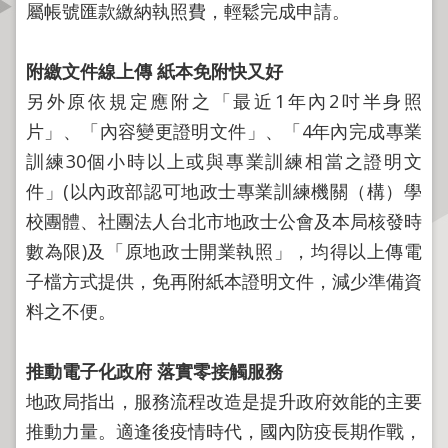
屬帳號匯款繳納執照費，輕鬆完成申請。
資
訊
公
附繳文件線上傳 紙本免附快又好
開
另外原依規定應附之「最近1年內2吋半身照
片」、「內容變更證明文件」、「4年內完成專業
公
告
訓練30個小時以上或與專業訓練相當之證明文
資
件」(以內政部認可地政士專業訓練機關（構）學
訊
校團體、社團法人台北市地政士公會及本局核發時
數為限)及「原地政士開業執照」，均得以上傳電
機
關
子檔方式提供，免再附紙本證明文件，減少準備資
介
料之不便。
紹
推動電子化政府 落實零接觸服務
業
務
地政局指出，服務流程改造是提升政府效能的主要
資
推動力量。適逢後疫情時代，國內防疫長期作戰，
訊