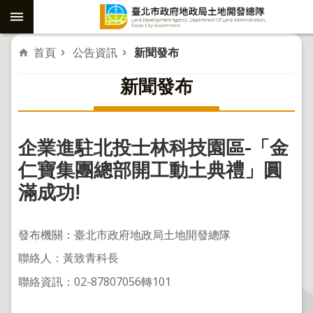
跳到主要內容區塊
進
首頁
公告資訊
新聞發布
階
新聞發布
搜
尋
企業進駐北投士林科技園區-「金
社
仁寶集團總部開工動土典禮」圓
子
滿成功!
島
重
發布機關：臺北市政府地政局土地開發總隊
劃
聯絡人：黃致青科長
公
聯絡資訊：02-87807056轉101
共
工