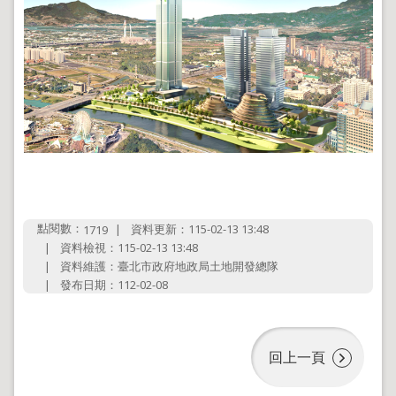
地
政
局
明
日
社
子
島
台
北
通
點閱數：
資料更新：115-02-13 13:48
1719
資料檢視：115-02-13 13:48
資料維護：臺北市政府地政局土地開發總隊
隱
私
發布日期：112-02-08
權
及
資
訊
回上一頁
安
全