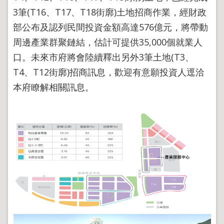
導
3筆(T16、T17、T18街廓)土地招商作業，經財政
覽
部公布及認列民間投資金額高達576億元，將帶動
回
首
周邊產業群聚鏈結，估計可提供35,000個就業人
頁
口。未來市府將會陸續釋出另外3筆土地(T3、
English
T4、T12街廓)招商訊息，歡迎有意願投資人逕洽
陳
本府瞭解相關訊息。
情
系
統
地
政
問
答
雙
語
詞
彙