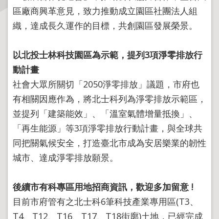
區廠商興革意見，致力推動成立園區社團法人組
主
織，達成長久運作的目標，共創園區發展榮景。
題
專
以北投士林科技園區為示範，提列3項淨零排放行
區
動計畫
服
社會大眾所關切「2050淨零排放」議題，市府也
務
有相關因應作為，將北士科列為淨零排放示範區，
園
地
並提列「建築能效」、「溫室氣體增量抵換」、
「再生能源」等3項淨零排放行動計畫，與全球共
綜
同把關氣候安全，打造臺北市成為安居樂業的韌性
合
城市、達成淨零排放願景。
資
訊
後續市有科專區用地招商資訊，歡迎多加留意 !
目前市府管有之北士科6筆科技產業專用區(T3、
網
站
T4、T12、T16、T17、T18街廓)土地，已經完成