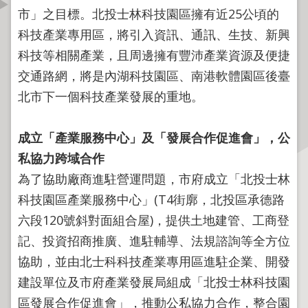
資
市」之目標。北投士林科技園區擁有近25公頃的
訊
科技產業專用區，將引入資訊、通訊、生技、新興
公
科技等相關產業，且周邊擁有豐沛產業資源及便捷
開
交通路網，將是內湖科技園區、南港軟體園區後臺
公
北市下一個科技產業發展的重地。
告
資
成立「產業服務中心」及「發展合作促進會」，公
訊
私協力跨域合作
機
為了協助廠商進駐營運問題，市府成立「北投士林
關
科技園區產業服務中心」(T4街廓，北投區承德路
介
六段120號斜對面組合屋)，提供土地建管、工商登
紹
記、投資招商推廣、進駐輔導、法規諮詢等全方位
業
協助，並由北士科科技產業專用區進駐企業、開發
務
建設單位及市府產業發展局組成「北投士林科技園
資
區發展合作促進會」，推動公私協力合作，整合園
訊