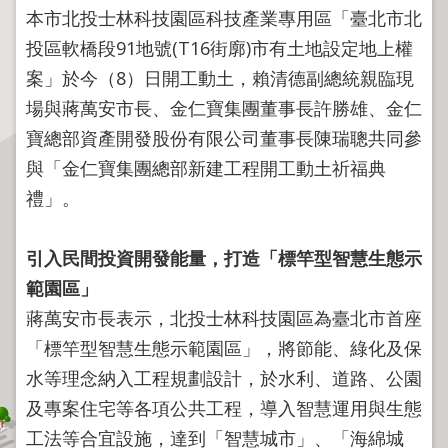
程
本市北投士林科技園區科技產業專用區「臺北市北
逕
投區軟橋段91地號(T16街廓)市有土地設定地上權
為
案」於今（8）日開工動土，賴清德副總統親臨現
分
場與蔣萬安市長、金仁寶集團董事長許勝雄、金仁
割
寶總部資產開發股份有限公司董事長陳瑞聰共同參
圖
與「金仁寶集團總部新建工程開工動土祈福典
籍
禮」。
成
果
供
引入民間投資開發能量，打造「標竿型智慧生態示
應
範園區」
檔
蔣萬安市長表示，北投士林科技園區為臺北市首座
案
「標竿型智慧生態示範園區」，將節能、綠化及保
應
水等理念納入工程規劃設計，於水利、道路、公園
用
及專案住宅等各項公共工程，導入智慧運用與生態
政
工法等合宜設施，達到「智慧城市」、「海綿城
府