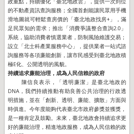
政重點，持續優化「臺北地政雲」，提供一次到位
導
覽
的不動產資訊查詢服務；全國首創能讓民眾用手機
回
滑地圖就可輕鬆查房價的「臺北地政找房+」，滿
首
足民眾知的需求；推出「消費爭議整合查詢2.0」
頁
系統，協助消費者慎選業者，防制風險維護交易；
English
設立「北士科產業服務中心」，提供業者一站式諮
陳
詢服務等各項廉能創新，讓市民感受到臺北地政積
情
系
極E化、公開透明的風貌。
統
持續追求廉能治理，成為人民信賴的政府
地
陳信良表示，「透明廉潔」是臺北地政的
政
DNA，我們持續推動有助良善公共治理的行政透
問
答
明措施，並在「創新、透明、廉能、擴散」方面與
雙
時俱進。今年度能夠代表臺北市政府參獎並獲獎，
語
是一種肯定及鼓勵。未來，臺北地政會持續追求更
詞
彙
好的廉能治理，精進地政服務，成為人民信賴的政