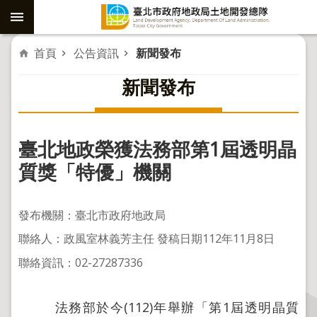
跳到主要內容區塊
進
首頁
公告資訊
新聞發布
階
新聞發布
搜
尋
臺北地政榮獲法務部第1屆透明晶
社
質獎「特優」機關
子
島
發布機關：臺北市政府地政局
重
聯絡人：政風室林義芳主任 發稿日期112年11月8日
劃
聯絡資訊：02-27287336
公
共
工
法務部於今(112)年舉辦「第1屆透明晶質