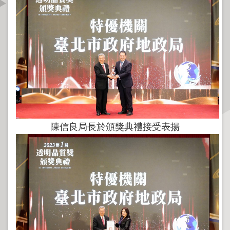
資
訊
公
開
公
告
資
訊
陳信良局長於頒獎典禮接受表揚
機
關
介
紹
業
務
資
訊