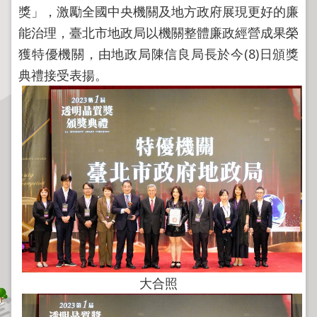
程
獎」，激勵全國中央機關及地方政府展現更好的廉
逕
能治理，臺北市地政局以機關整體廉政經營成果榮
為
獲特優機關，由地政局陳信良局長於今(8)日頒獎
分
典禮接受表揚。
割
圖
籍
成
果
供
應
檔
案
應
用
大合照
政
府