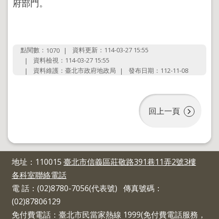
府部門。
地
政
局
明
點閱數：
資料更新：114-03-27 15:55
1070
日
資料檢視：114-03-27 15:55
社
資料維護：臺北市政府地政局
發布日期：112-11-08
子
島
台
北
回上一頁
通
隱
私
地址：110015
臺北市信義區莊敬路391巷11弄2號3樓
權
各科室聯絡電話
及
資
電 話：(02)8780-7056(代表號) 傳真號碼：
訊
(02)87806129
安
免付費電話：臺北市民當家熱線 1999(免付費電話服務，
全