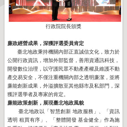
主
題
專
行政院院長頒獎
區
廉政經營成果，深獲評選委員肯定
服
臺北地政秉持機關內部正直誠信文化，致力於
務
園
公開行政資訊，增加外部監督，善用資通訊科技，
地
開發數位治理，以守護民眾不動產產權及維護不動
產交易安全，不僅注重機關內部之透明廉潔，並將
綜
廉能創新成果，外溢擴散至其他縣市及私部門，深
合
資
獲評選學者及專家的肯定。
訊
廉能政策創新，展現臺北地政風貌
臺北地政以「智慧創新 地政服務」、「資訊
網
透明 租買有序」、「整體開發 基金健全」作為施
站