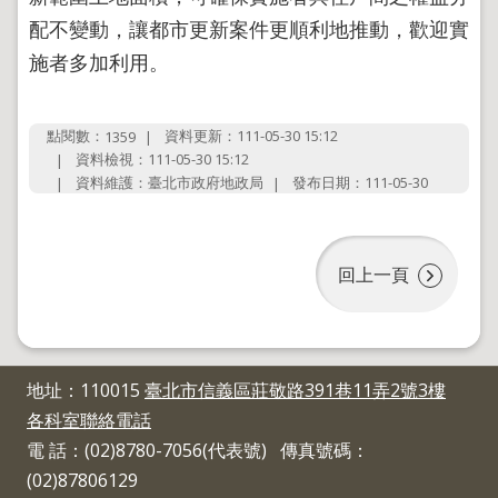
導
覽
配不變動，讓都市更新案件更順利地推動，歡迎實
施者多加利用。
回
首
頁
點閱數：
資料更新：111-05-30 15:12
1359
English
資料檢視：111-05-30 15:12
資料維護：臺北市政府地政局
發布日期：111-05-30
陳
情
系
統
回上一頁
地
政
問
答
地址：110015
臺北市信義區莊敬路391巷11弄2號3樓
雙
各科室聯絡電話
語
詞
電 話：(02)8780-7056(代表號) 傳真號碼：
彙
(02)87806129