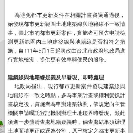
程
逕
為避免都市更新案件在相關計畫審議通過後，
為
始發現都市更新範圍土地建築線與地籍線不一致情
分
事，臺北市的都市更新案件，實施者可預先申請檢
割
測更新範圍內土地建築線與地籍線是否相符之措
圖
施，自111年5月1日起將改由台北市政府地政局進
籍
行實地檢測，提供更有效率與便民的服務。
成
果
供
建築線與地籍線疑義及早發現、即時處理
應
地政局指出，現行都市更新案件發現建築線與
檔
地籍線不一致之時點，多為事業計畫或權利變換計
案
畫核定後，實施者為申辦建築執照，依規定向主管
應
用
機關申請囑託登記機關辦理土地鑑界時發現。類此
須進一步釐清查處地籍疑義時，倘查處結果須辦理
政
土地面積更正或逕為分割，原已核定之都市更新事
府