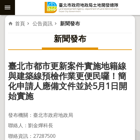
跳到主要內容區塊
進
首頁
公告資訊
新聞發布
階
新聞發布
搜
尋
臺北市都市更新案件實施地籍線
社
與建築線預檢作業更便民囉！簡
子
化申請人應備文件並於5月1日開
島
始實施
重
劃
發布機關：臺北市政府地政局
公
聯絡人：劉金燁科長
共
工
聯絡資訊：27287500