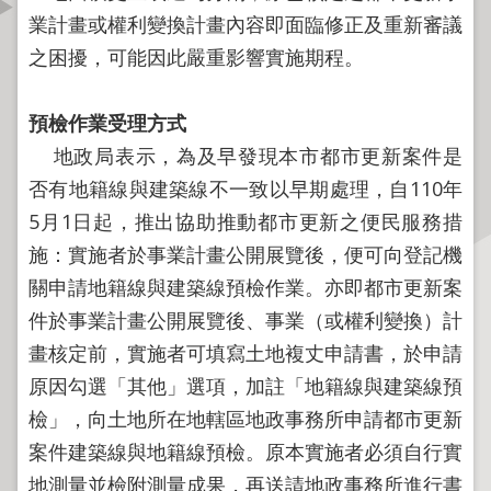
資
業計畫或權利變換計畫內容即面臨修正及重新審議
訊
之困擾，可能因此嚴重影響實施期程。
公
開
預檢作業受理方式
公
地政局表示，為及早發現本市都市更新案件是
告
否有地籍線與建築線不一致以早期處理，自110年
資
5月1日起，推出協助推動都市更新之便民服務措
訊
施：實施者於事業計畫公開展覽後，便可向登記機
機
關申請地籍線與建築線預檢作業。亦即都市更新案
關
件於事業計畫公開展覽後、事業（或權利變換）計
介
畫核定前，實施者可填寫土地複丈申請書，於申請
紹
原因勾選「其他」選項，加註「地籍線與建築線預
業
檢」，向土地所在地轄區地政事務所申請都市更新
務
案件建築線與地籍線預檢。原本實施者必須自行實
資
地測量並檢附測量成果，再送請地政事務所進行書
訊