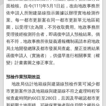
面檢核。自今(111)年5月1日起，改由地政事務所
主
依申請人所附建築線指示圖據以辦理實地檢測作
題
業。每一都市更新案在同一都市更新單元地區範
專
區
圍，以受理1次為限，不另收取費用。地政事務所
受理後經檢測符合者，即函復申請人預檢結果。倘
服
有不符，地政事務所依疑義通報機制函請本府地政
務
局土地開發總隊及都市發展局查處、釐正並將結果
園
地
函復申請人（實施者），供儘早進行相關事業（權
變）計畫書圖之修正事宜。
綜
合
預檢作業預期效益
資
訊
地政局估計地籍線與建築線預檢作業可減少都
市更新案件涉及地籍線與建築線不符之處理時程等
網
候查處時間約60日至280日，且因及早確認都市更
站
新範圍土地面積，可確保實施者與住戶間之權益分