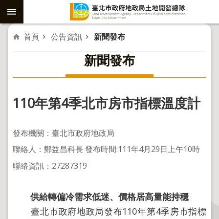
跳到主要內容區塊
進
首頁
公告資訊
新聞發布
階
新聞發布
搜
尋
​110年第4季北市房市指標溫度計
社
子
發布機關：臺北市政府地政局
島
聯絡人：鄭益昌科長 發布時間:111年4月29日上午10時
重
聯絡資訊：27287319
劃
公
供給轉偏冷需求低迷、價格居高量能持穩
共
工
臺北市政府地政局發布110年第4季房市指標