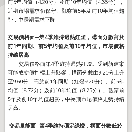
前5年均值（4.20分）及前10年均值（4.33分），
近期市場需求仍保守。觀察前5年及前10年均值趨
主
勢，中長期需求下降。
題
專
區
交易價格面
─
第
4
季維持過熱紅燈，構面分數高於
前
1
年同期、前
5
年均值及前
10
年均值，市場價格
服
務
持續居高
園
交易價格面第4季維持過熱紅燈。受到新建案
地
可能成交價指標上升影響，構面分數由9.20分上升
至9.60分，高於前1年同期（紅燈9.20分）、前5年
綜
合
均值（8.72分）及前10年均值（8.25分）。觀察前
資
5年及前10年均值趨勢，中長期市場價格走勢持續
訊
居高。
網
交易量能面
─
第
4
季維持穩定綠燈，構面分數低於
站