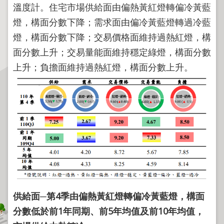
程
溫度計。住宅市場供給面由偏熱黃紅燈轉偏冷黃藍
燈，構面分數下降；需求面由偏冷黃藍燈轉過冷藍
逕
為
燈，構面分數下降；交易價格面維持過熱紅燈，構
分
面分數上升；交易量能面維持穩定綠燈，構面分數
割
上升；負擔面維持過熱紅燈，構面分數上升。
圖
籍
成
果
供
應
檔
案
應
用
供給面
─
第
4
季由偏熱黃紅燈轉偏冷黃藍燈，構面
政
分數低於前
1
年同期、前
5
年均值及前
10
年均值，
府