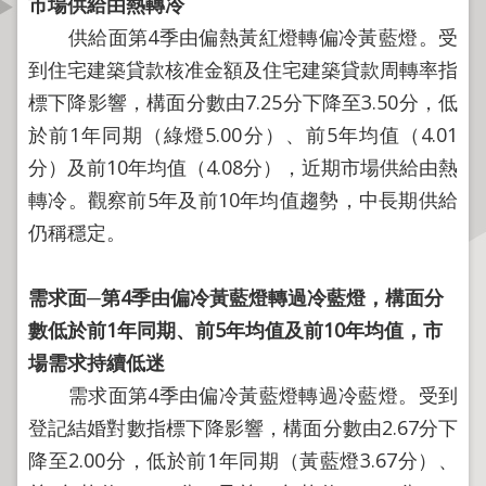
市場供給由熱轉冷
資
供給面第4季由偏熱黃紅燈轉偏冷黃藍燈。受
訊
公
到住宅建築貸款核准金額及住宅建築貸款周轉率指
開
標下降影響，構面分數由7.25分下降至3.50分，低
於前1年同期（綠燈5.00分）、前5年均值（4.01
公
分）及前10年均值（4.08分），近期市場供給由熱
告
資
轉冷。觀察前5年及前10年均值趨勢，中長期供給
訊
仍稱穩定。
機
需求面
─
第
4
季由偏冷黃藍燈轉過冷藍燈，構面分
關
介
數低於前
1
年同期、前
5
年均值及前
10
年均值，市
紹
場需求持續低迷
需求面第4季由偏冷黃藍燈轉過冷藍燈。受到
業
登記結婚對數指標下降影響，構面分數由2.67分下
務
資
降至2.00分，低於前1年同期（黃藍燈3.67分）、
訊