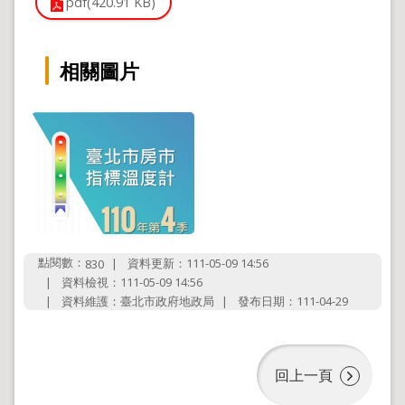
pdf(420.91 KB)
政
策
政
相關圖片
府
網
站
資
料
開
放
宣
告
聯
點閱數：
資料更新：111-05-09 14:56
830
絡
資料檢視：111-05-09 14:56
資
資料維護：臺北市政府地政局
發布日期：111-04-29
訊
回上一頁