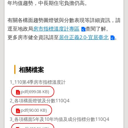
年均值趨勢，中長期住宅負擔仍高。
地
政
局
有關各構面趨勢圖燈號與分數表現等詳細資訊，請
明
逕至地政局
房市指標溫度計專區
查閱了解。
日
社
更多房市健全資訊請至
居住正義2.0-宜居臺北
。
子
島
台
北
相關檔案
通
1_110第4季房市指標溫度計
隱
pdf(699.08 KB)
私
權
2_各項構面燈號及分數110Q4
及
資
pdf(90.00 KB)
訊
3_各項構面5年及10年均值及成分指標分數110Q4
安
全