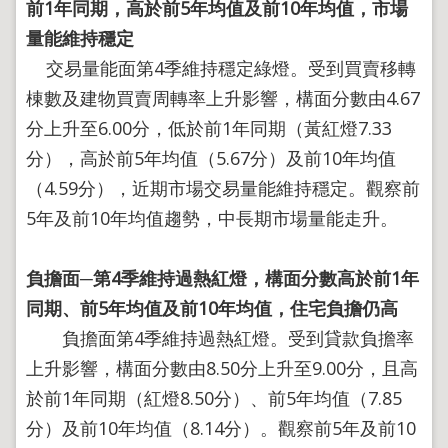
導
前
1
年同期，高於前
5
年均值及前
10
年均值，市場
覽
量能維持穩定
回
交易量能面第4季維持穩定綠燈。受到買賣移轉
首
棟數及建物買賣周轉率上升影響，構面分數由4.67
頁
分上升至6.00分，低於前1年同期（黃紅燈7.33
English
分），高於前5年均值（5.67分）及前10年均值
陳
（4.59分），近期市場交易量能維持穩定。觀察前
情
系
5年及前10年均值趨勢，中長期市場量能走升。
統
地
負擔面
─
第
4
季維持過熱紅燈，構面分數高於前
1
年
政
問
同期、前
5
年均值及前
10
年均值，住宅負擔仍高
答
負擔面第4季維持過熱紅燈。受到貸款負擔率
雙
上升影響，構面分數由8.50分上升至9.00分，且高
語
於前1年同期（紅燈8.50分）、前5年均值（7.85
詞
彙
分）及前10年均值（8.14分）。觀察前5年及前10