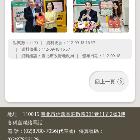
導
覽
回
首
頁
English
點閱數：
資料更新：112-09-18 16:57
1173
資料檢視：112-09-18 16:57
陳
資料維護：臺北市政府地政局
發布日期：112-09-18
情
系
統
回上一頁
地
政
問
答
雙
地址：110015
臺北市信義區莊敬路391巷11弄2號3樓
語
各科室聯絡電話
詞
電 話：(02)8780-7056(代表號) 傳真號碼：
彙
(02)87806129