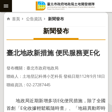
跳到主要內容區塊
進
首頁
公告資訊
新聞發布
階
新聞發布
搜
尋
臺北地政新措施 便民服務更E化
社
子
發布機關：臺北市政府地政局
島
聯絡人：土地登記科傅小芝科長 發稿日期112年9月18日
重
聯絡資訊：02-27287445
劃
公
地政局近期新增多項E化便民措施，除了全國
共
工
首創「E化收據輕鬆載隨時查」、「地籍異動即時