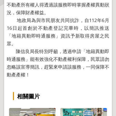
不動產所有權人得透過該服務即時掌握產權異動狀
主
況，保障財產權益。
題
地政局為與市民朋友共同抗詐，自112年6月
專
16日起首創於不動產登記完畢時，以簡訊推送
區
「地籍異動即時通服務」資訊予新取得房屋之民
服
眾。
務
陳信良局長特別呼籲，透過申請「地籍異動即
園
時通服務」能有效強化不動產權利保障，民眾請勿
地
忽略該宣導簡訊，趕緊來申請該服務，一同保障不
綜
動產產權！
合
資
訊
相關圖片
網
站