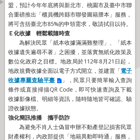
盟，預計今年年底將與新北市、桃園市及臺中市聯
資
訊
合重磅推出「櫃員機跨縣市聯發圖籍謄本」服務，
公
將可含括臺北市85%的申領需求，敬請拭目以待。
開
Ｅ化收據 輕鬆載隨時查
為解決民眾「紙本收據滿滿難整理」、「紙本
公
告
收據遺失遍尋不著」之困擾，並落實無紙化政策及
資
數位化政府之目標。地政局於112年8月21日起，
訊
地政規費收據全面以電子方式開立，並建置「
電子
機
收據專屬查驗平臺
」，民眾只要簡單輸入查詢
關
條件或直接掃描QR Code，即可快速查詢及下載
介
收據影像檔、明細等資訊，隨時隨地皆可確認、驗
紹
證收據狀態。
業
強化簡訊推播 攜手防詐
務
為避免不肖人士偽冒申辦不動產登記損害民眾
資
財產權利，內政部提供「地籍異動即時通」服務，
訊