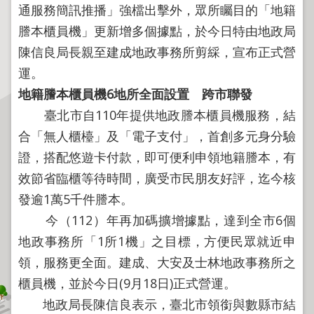
程
通服務簡訊推播」強檔出擊外，眾所矚目的「地籍
謄本櫃員機」更新增多個據點，於今日特由地政局
逕
為
陳信良局長親至建成地政事務所剪綵，宣布正式營
分
運。
割
地籍謄本櫃員機6地所全面設置 跨市聯發
圖
臺北市自110年提供地政謄本櫃員機服務，結
籍
合「無人櫃檯」及「電子支付」，首創多元身分驗
成
果
證，搭配悠遊卡付款，即可便利申領地籍謄本，有
供
效節省臨櫃等待時間，廣受市民朋友好評，迄今核
應
發逾1萬5千件謄本。
檔
今（112）年再加碼擴增據點，達到全市6個
案
地政事務所「1所1機」之目標，方便民眾就近申
應
領，服務更全面。建成、大安及士林地政事務所之
用
櫃員機，並於今日(9月18日)正式營運。
政
地政局長陳信良表示，臺北市領銜與數縣市結
府