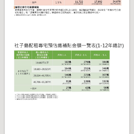
導
覽
回
首
頁
English
陳
情
系
統
地
政
問
答
雙
語
詞
彙