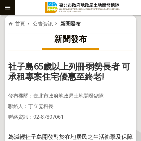
跳到主要內容區塊
進
首頁
公告資訊
新聞發布
階
新聞發布
搜
尋
社子島65歲以上列冊弱勢長者 可
社
承租專案住宅優惠至終老!
子
島
發布機關：臺北市政府地政局土地開發總隊
重
聯絡人：丁立雯科長
劃
聯絡資訊：02-87807061
公
共
工
為減輕社子島開發對於在地居民之生活衝擊及保障