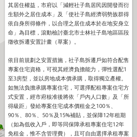
程
其居住權益，市府以「減輕社子島居民因開發而衍
逕
生額外之居住成本」及「使社子島經濟弱勢族群得
為
依自身所得條件，以合理之居住成本於在地安身立
分
命」為目標，滾動檢討臺北市士林社子島地區區段
割
徵收拆遷安置計畫（草案）。
圖
籍
依目前規劃之安置措施，社子島拆遷戶如符合配售
成
果
專案住宅資格，可視其經濟負擔能力，彈性選配1
供
至3房型，並以房地成本價承購，取得獨立產權。
應
如無法負擔承購專案住宅，可選擇配租專案住宅方
檔
式安置，經市府核准後將依「戶內人口數」及「所
案
得級距」發給專案住宅成本價租金之100％、
應
90％、80％、50％及15%補貼，並保障12年租期
用
（如為低收入戶，即等同保障承租專案住宅12年
政
免租金，惟不含管理費），且可自由選擇承租專案
府