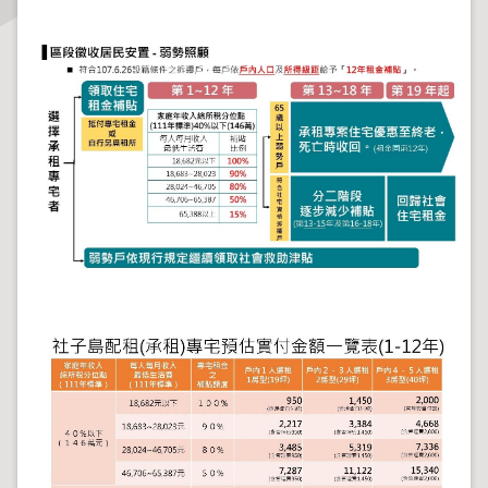
主
題
專
區
服
務
園
地
綜
合
資
訊
網
站