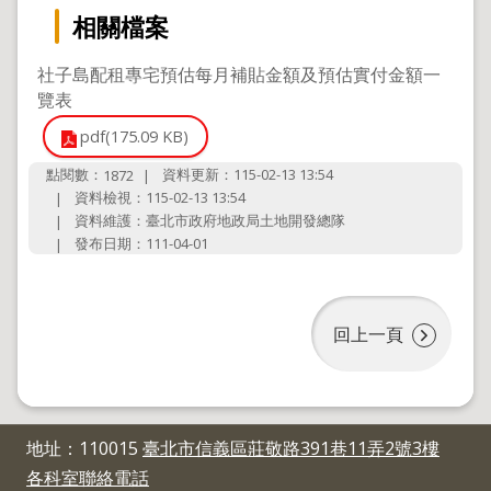
地
相關檔案
政
局
社子島配租專宅預估每月補貼金額及預估實付金額一
明
覽表
日
pdf(175.09 KB)
社
子
點閱數：
資料更新：115-02-13 13:54
1872
島
資料檢視：115-02-13 13:54
台
資料維護：臺北市政府地政局土地開發總隊
北
發布日期：111-04-01
通
隱
回上一頁
私
權
及
資
訊
地址：110015
臺北市信義區莊敬路391巷11弄2號3樓
安
各科室聯絡電話
全