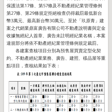
導
保護法第17條、第57條及不動產經紀業管理條例
覽
第27條、第29條規定拒絕檢查仍得裁罰最低新台
回
首
幣3萬元、最高新台幣30萬元。至於「玖原青」建
頁
案之代銷業鼎富廣告有限公司不動產說明書與定金
English
收據無經紀人簽章、廣告未註明經紀業名稱，本案
陳
違規部分將依不動產經紀業管理條例規定裁罰。
情
各建案查核項目分別為預售屋買賣定型化契
系
統
約、不動產經紀業業務、廣告、建照、樣品屋等重
點項目，查核結果如下表：
地
政
問
答
雙
語
詞
彙