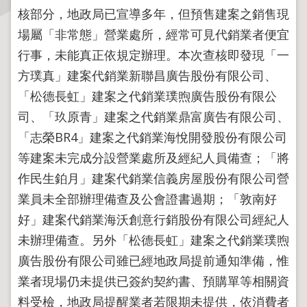
核部分，地政局已宣導多年，但預售建案之銷售現
主
場屬「非常態」營業處所，經常可見代銷業者便宜
題
行事，未能真正依規定辦理。本次查核即發現「一
專
方璞真」建案代銷業新聯昌廣告股份有限公司、
區
「松德長虹」建案之代銷業璞煦廣告股份有限公
服
司、「玖原青」建案之代銷業鼎富廣告有限公司、
務
「志榮BR4」建案之代銷業海悅開發股份有限公司
園
等建案未完成分設營業處所及經紀人員備查；「將
地
作民生鉑月」建案代銷業信義房屋股份有限公司營
綜
業員未全部辦理備查及公會證書過期；「敦南好
合
好」建案代銷業海沃創意行銷股份有限公司經紀人
資
訊
未辦理備查。另外「松德長虹」建案之代銷業璞煦
廣告股份有限公司雖已經地政局提前通知準備，惟
業者現場仍未提供已簽約契約書、預購單等相關資
網
站
料受檢，地政局提醒業者若限期未提供，依消費者