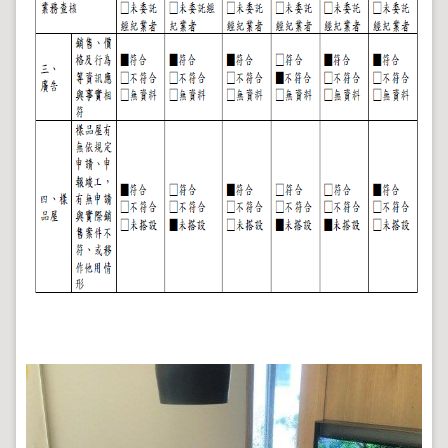
地
政
局
明
日
社
子
島
台
北
通
隱
私
權
及
資
訊
安
全