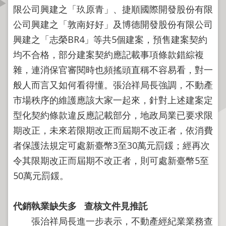
資
限公司興建之「玖原青」、捷順國際開發股份有限
訊
公司興建之「敦南好好」及博德開發股份有限公司
公
興建之「志榮BR4」等共5個建案，預售建案契約
開
均不合格，部分建案契約應記載事項條款錯綜複
公
雜，連消保官審閱時也頻搖頭直稱不容易看，對一
告
般人而言又如何看得懂。張治祥局長強調，不動產
資
市場秩序的維護應該大家一起來，針對上述建案定
訊
型化契約條款違反應記載部分，地政局業已要求限
機
期改正，未來若限期改正而屆期不改正者，依消費
關
者保護法規定可處新臺幣3至30萬元罰鍰；經再次
介
令其限期改正而屆期不改正者，則可處新臺幣5至
紹
50萬元罰鍰。
業
務
代銷執業缺失多
查核文件見推託
資
張治祥局長進一步表示，不動產經紀業業務查
訊