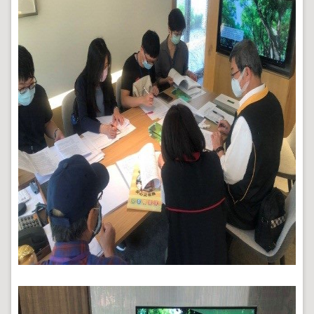
政
策
政
府
網
站
資
料
開
放
宣
告
聯
絡
資
訊