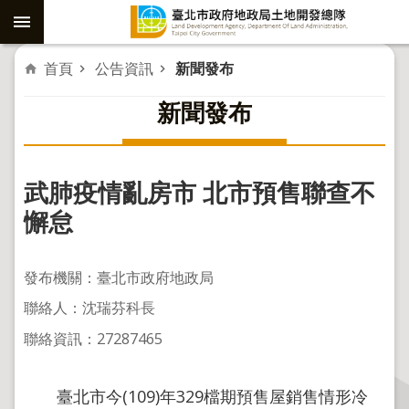
跳到主要內容區塊
進
首頁
公告資訊
新聞發布
階
新聞發布
搜
尋
武肺疫情亂房市 北市預售聯查不
社
懈怠
子
島
發布機關：臺北市政府地政局
重
聯絡人：沈瑞芬科長
劃
聯絡資訊：27287465
公
共
工
臺北市今(109)年329檔期預售屋銷售情形冷