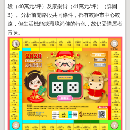
導
段（40萬元/坪）及康樂街（41萬元/坪）（詳圖
覽
3）。分析前開路段共同條件，都有較距市中心較
回
首
遠，但生活機能或環境尚佳的特色，故仍受購屋者
頁
青睞。
English
陳
情
系
統
地
政
問
答
雙
語
詞
彙