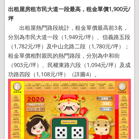
政
出租屋房租市民大道一段最高，租金單價1,900元
/
策
坪
政
出租屋熱門路段統計，租金單價最高前3名，
府
網
分別為市民大道一段（1,949元/坪）、信義路五段
站
（1,782元/坪）及中山北路二段（1,780元/坪）；
資
料
租金單價相對親民的熱門路段，分別為中和街
開
（903元/坪）、民權東路六段（1,094元/坪）及成
放
宣
功路四段（1,108元/坪）（詳圖4）。
告
聯
絡
資
訊