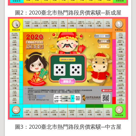
地
政
圖2：2020臺北市熱門路段房價索驥─新成屋
局
明
日
社
子
島
台
北
通
隱
私
權
及
資
訊
圖3：2020臺北市熱門路段房價索驥─中古屋
安
全