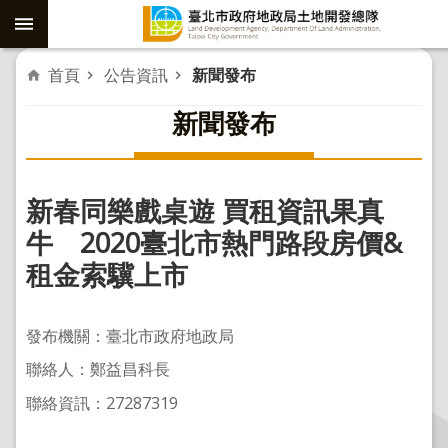
跳到主要內容區塊
進
首頁
公告資訊
新聞發布
階
新聞發布
搜
尋
新春同樂戲桌遊 買租資訊果真
社
牛 2020臺北市熱門路段房價&
子
租金索驥上市
島
重
發布機關：臺北市政府地政局
劃
聯絡人：鄭益昌科長
公
聯絡資訊：27287319
共
工