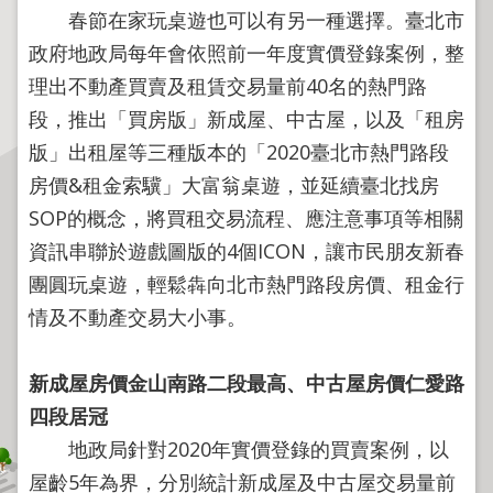
程
春節在家玩桌遊也可以有另一種選擇。臺北市
逕
政府地政局每年會依照前一年度實價登錄案例，整
為
理出不動產買賣及租賃交易量前40名的熱門路
分
段，推出「買房版」新成屋、中古屋，以及「租房
割
版」出租屋等三種版本的「2020臺北市熱門路段
圖
房價&租金索驥」大富翁桌遊，並延續臺北找房
籍
SOP的概念，將買租交易流程、應注意事項等相關
成
果
資訊串聯於遊戲圖版的4個ICON，讓市民朋友新春
供
團圓玩桌遊，輕鬆犇向北市熱門路段房價、租金行
應
情及不動產交易大小事。
檔
案
新成屋房價金山南路二段最高、中古屋房價仁愛路
應
四段居冠
用
地政局針對2020年實價登錄的買賣案例，以
政
屋齡5年為界，分別統計新成屋及中古屋交易量前
府