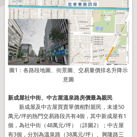
主
題
專
區
服
務
園
圖1：各路段地圖、街景圖、交易量價排名升降示
地
意圖
綜
合
新成屋社中街、中古屋溫泉路房價最為親民
資
訊
新成屋及中古屋買賣單價相對親民，未達50
萬元/坪的熱門交易路段共有4個，其中新成屋有1
個，為社中街（48萬元/坪）（詳圖2）；中古屋
網
站
有3個，分別為溫泉路（38萬元/坪）、興隆路三