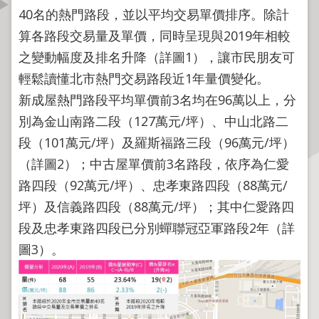
資
40名的熱門路段，並以平均交易單價排序。除計
訊
算各路段交易量及單價，同時呈現與2019年相較
公
之變動幅度及排名升降（詳圖1），讓市民朋友可
開
輕鬆讀懂北市熱門交易路段近1年量價變化。
公
新成屋熱門路段平均單價前3名均在96萬以上，分
告
別為金山南路二段（127萬元/坪）、中山北路二
資
段（101萬元/坪）及羅斯福路三段（96萬元/坪）
訊
（詳圖2）；中古屋單價前3名路段，依序為仁愛
機
路四段（92萬元/坪）、忠孝東路四段（88萬元/
關
坪）及信義路四段（88萬元/坪）；其中仁愛路四
介
段及忠孝東路四段已分別蟬聯冠亞軍路段2年（詳
紹
圖3）。
業
務
資
訊