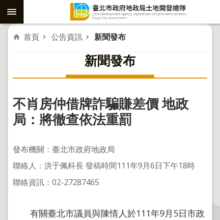
跳到主要內容區塊
進
首頁
公告資訊
新聞發布
階
新聞發布
搜
尋
不肖房仲借牌詐騙賺差價 地政
社
局：將徹查依法重罰
子
島
發布機關：臺北市政府地政局
重
聯絡人：洪于佩科長 發稿時間111年9月6日下午18時
劃
聯絡資訊：02-27287465
公
共
工
有關臺北市議員與陳情人於111年9月5日市政