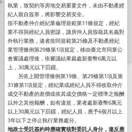
資
執業，致契約等房地交易重要文件，未由不動產經
訊
紀人親自簽章，將影響交易安全。
公
按不動產仲介經紀業倫理規範第11條規定，經紀
開
業不得與經紀人員密謀，讓房仲人員假藉其名義對
公
外執行業務，違者按同規範第25條及不動產經紀
告
業管理條例第29條第1項規定，移由臺北市同業公
資
會審議處理後，依審議結果裁處新臺幣6萬元以
訊
上，30萬元以下罰鍰。
機
另依上開管理條例第19條、第29條第1項及第
關
31條第1項規定，經紀業或經紀人員不得收取仲介
介
成交不動產的差價或依其成交價格一定標準之報酬
紹
以外之其他報酬，如有違規，業者處新臺幣6萬元
業
以上30萬元以下罰鍰，經紀人員，應予6個月以上
務
3年以下之停止執行業務處分。
資
地政士受託簽約時應確實核對委託人身分，違反應
訊