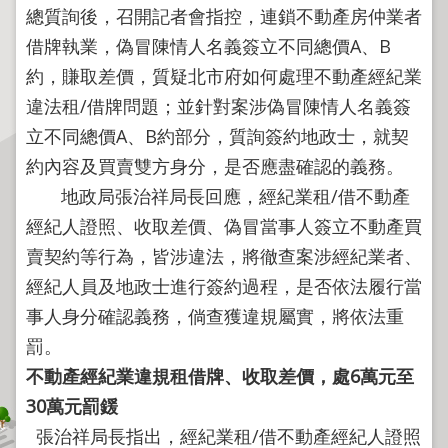
程
總質詢後，召開記者會指控，連鎖不動產房仲業者
逕
借牌執業，偽冒陳情人名義簽立不同總價A、B
為
約，賺取差價，質疑北市府如何處理不動產經紀業
分
違法租/借牌問題；並針對案涉偽冒陳情人名義簽
割
立不同總價A、B約部分，質詢簽約地政士，就契
圖
約內容及買賣雙方身分，是否應盡確認的義務。
籍
地政局張治祥局長回應，經紀業租/借不動產
成
果
經紀人證照、收取差價、偽冒當事人簽立不動產買
供
賣契約等行為，皆涉違法，將徹查案涉經紀業者、
應
經紀人員及地政士進行簽約過程，是否依法履行當
檔
事人身分確認義務，倘查獲違規屬實，將依法重
案
罰。
應
不動產經紀業違規租借牌、收取差價，處
6
萬元至
用
30
萬元罰鍰
政
張治祥局長指出，經紀業租/借不動產經紀人證照
府