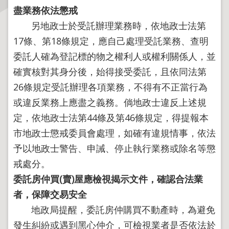
盡業務依法懲戒
主
另地政士於受託辦理業務時，依地政士法第
題
17條、第18條規定，應自己處理受託業務、查明
專
委託人確為登記標的物之權利人或權利關係人，並
區
確實核對其身分後，始得接受委託，且依同法第
服
26條規定受託辦理各項業務，不得有不正當行為
務
或違反業務上應盡之義務。倘地政士違反上述規
園
定，依地政士法第44條及第46條規定，得提報本
地
市地政士懲戒委員會處理，如確有違規情事，依法
綜
予以地政士警告、申誡、停止執行業務或除名等懲
合
戒處分。
資
訊
委託房仲買
(
賣
)
屋應檢視揭示文件，確認合法業
者，保障交易安全
地政局提醒，委託房仲購買不動產時，為避免
網
站
發生糾紛或遇到黑心仲介，可檢視業者是否依法於