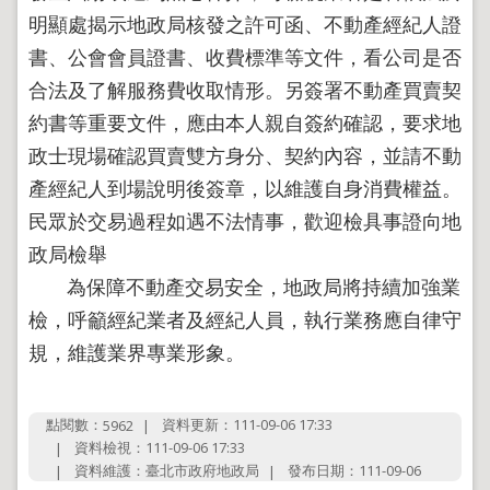
導
明顯處揭示地政局核發之許可函、不動產經紀人證
覽
書、公會會員證書、收費標準等文件，看公司是否
回
首
合法及了解服務費收取情形。另簽署不動產買賣契
頁
約書等重要文件，應由本人親自簽約確認，要求地
English
政士現場確認買賣雙方身分、契約內容，並請不動
陳
產經紀人到場說明後簽章，以維護自身消費權益。
情
民眾於交易過程如遇不法情事，歡迎檢具事證向地
系
統
政局檢舉
為保障不動產交易安全，地政局將持續加強業
地
政
檢，呼籲經紀業者及經紀人員，執行業務應自律守
問
規，維護業界專業形象。
答
雙
語
點閱數：
資料更新：111-09-06 17:33
5962
詞
資料檢視：111-09-06 17:33
彙
資料維護：臺北市政府地政局
發布日期：111-09-06