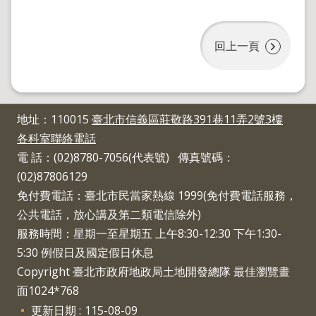
地
政
局
回上一頁
明
日
社
子
島
地址：110015
臺北市信義區莊敬路391巷11弄2號3樓
各科室聯絡電話
台
北
電 話：(02)8780-7056(代表號) 傳真號碼：
通
(02)87806129
免付費電話：臺北市民當家熱線 1999(免付費電話服務，
隱
公共電話，放心講及第二類電信除外)
私
服務時間：星期一至星期五 上午8:30-12:30 下午1:30-
權
5:30 例假日及國定假日休息
及
資
Copyright 臺北市政府地政局土地開發總隊 最佳瀏覽畫
訊
面1024*768
安
更新日期
115-08-09
全