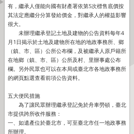
資
有，繼承人僅能向國有財產署依第5次標售底價按
訊
其法定應繼分分算發給價金，對繼承人的權益影響
公
很大。
開
未辦理繼承登記土地及建物的公告資料每年4
公
月1日揭示於土地及建物所在地的地政事務所、鄉
告
（鎮、市、區）公所公布欄，及被繼承人原戶籍所
資
在地鄉（鎮、市、區）公所及村、里辦事處公布
訊
欄。另外民眾也可以在本局或臺北市各地政事務所
機
的網頁點選查看前項公告資料。
關
介
五大便民措施
紹
為了讓民眾辦理繼承登記免於舟車勞頓，臺北
業
市提供跨所收件服務：
務
一、如遺產位於臺北市，可至臺北市任一地政事務
資
所辦理。
訊