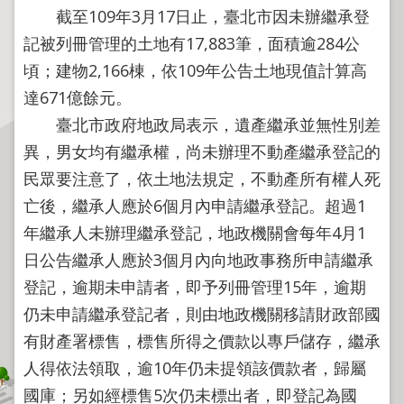
程
截至109年3月17日止，臺北市因未辦繼承登
逕
記被列冊管理的土地有17,883筆，面積逾284公
為
頃；建物2,166棟，依109年公告土地現值計算高
分
達671億餘元。
割
臺北市政府地政局表示，遺產繼承並無性別差
圖
異，男女均有繼承權，尚未辦理不動產繼承登記的
籍
民眾要注意了，依土地法規定，不動產所有權人死
成
果
亡後，繼承人應於6個月內申請繼承登記。超過1
供
年繼承人未辦理繼承登記，地政機關會每年4月1
應
日公告繼承人應於3個月內向地政事務所申請繼承
檔
登記，逾期未申請者，即予列冊管理15年，逾期
案
仍未申請繼承登記者，則由地政機關移請財政部國
應
有財產署標售，標售所得之價款以專戶儲存，繼承
用
人得依法領取，逾10年仍未提領該價款者，歸屬
政
國庫；另如經標售5次仍未標出者，即登記為國
府