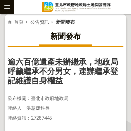
跳到主要內容區塊
進
首頁
公告資訊
新聞發布
階
新聞發布
搜
尋
逾六百億遺產未辦繼承，地政局
社
呼籲繼承不分男女，速辦繼承登
子
記維護自身權益
島
重
發布機關：臺北市政府地政局
劃
聯絡人：洪慧媛科長
公
聯絡資訊：27287445
共
工