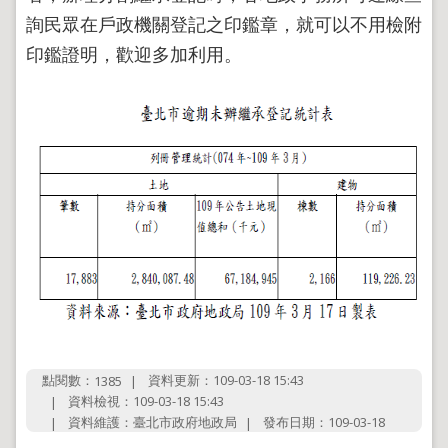
導
詢民眾在戶政機關登記之印鑑章，就可以不用檢附
覽
印鑑證明，歡迎多加利用。
回
首
頁
English
陳
情
系
統
地
政
問
答
雙
點閱數：
資料更新：109-03-18 15:43
語
1385
詞
資料檢視：109-03-18 15:43
彙
資料維護：臺北市政府地政局
發布日期：109-03-18