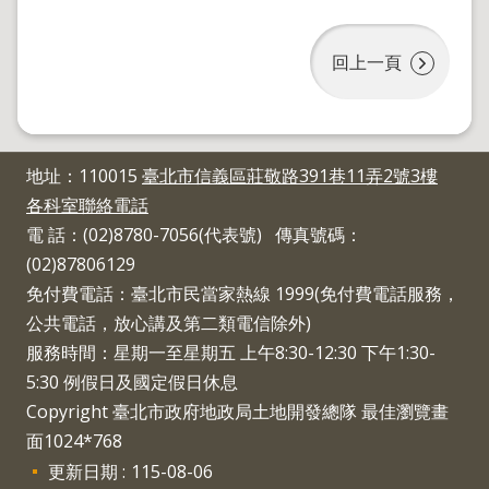
地
政
局
回上一頁
明
日
社
子
地址：110015
臺北市信義區莊敬路391巷11弄2號3樓
島
各科室聯絡電話
台
電 話：(02)8780-7056(代表號) 傳真號碼：
北
(02)87806129
通
免付費電話：臺北市民當家熱線 1999(免付費電話服務，
公共電話，放心講及第二類電信除外)
隱
服務時間：星期一至星期五 上午8:30-12:30 下午1:30-
私
權
5:30 例假日及國定假日休息
及
Copyright 臺北市政府地政局土地開發總隊 最佳瀏覽畫
資
訊
面1024*768
安
更新日期
115-08-06
全