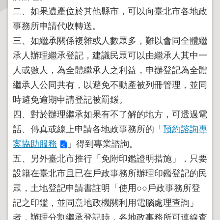
二、如果遺產位於其他縣市，可以向臺北市各地政
主
事務所申請代收轉送。
題
三、如繼承關係複雜或人數眾多，難以會同全體繼
專
承人辦理繼承登記，建議民眾可以由繼承人其中一
區
人或數人，為全體繼承人之利益，申辦登記為全體
服
繼承人公同共有，以避免不動產被列冊管理，並同
務
時避免逾期申請登記被罰鍰。
園
地
四、對於辦理繼承如果有不了解的地方，可透過電
話、傳真或線上申請各地政事務所的「
預約諮詢專
綜
案協助服務
」得到專業諮詢。
合
五、另外臺北市推行「免附印鑑證明措施」，只要
資
訊
設籍在臺北市且已在戶政事務所辦理印鑑登記的民
眾，土地登記申請書註明「使用○○戶政事務所登
記之印鑑，並同意地政機關利用電腦處理查詢」
網
站
者，辦理分割繼承登記時，各地政事務所可連線查