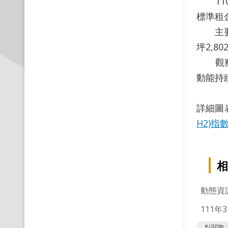
110年
標準租金
主要路段
坪2,80
觀察商
動能持
詳細圖
H2)指
相
動態資
111年
點閱數