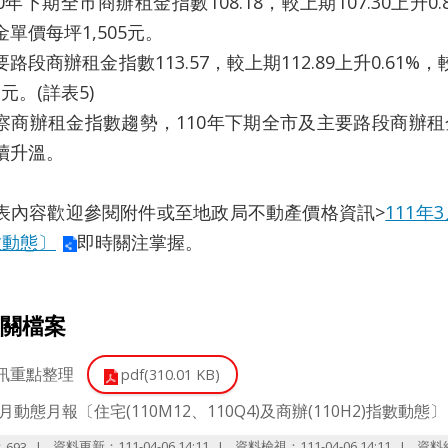
下期全市商辦租金指數108.18，較上期107.30上升0.82%
單價每坪1,505元。
商辦租金指數113.57，較上期112.89上升0.61%，
2元。(詳表5)
辦租金指數趨勢，110年下期全市及主要路段商辦租
續升溫。
表內容歡迎參閱附件或至地政局不動產價格資訊>
111年
數動態〕
即時關注掌握。
關檔案
訊重點整理
pdf(310.01 KB)
3月動態月報〔住宅(110M12、110Q4)及商辦(110H2)指數動態〕
：
資料更新：111-04-06 14:11
資料檢視：111-04-06 14:11
資料
693