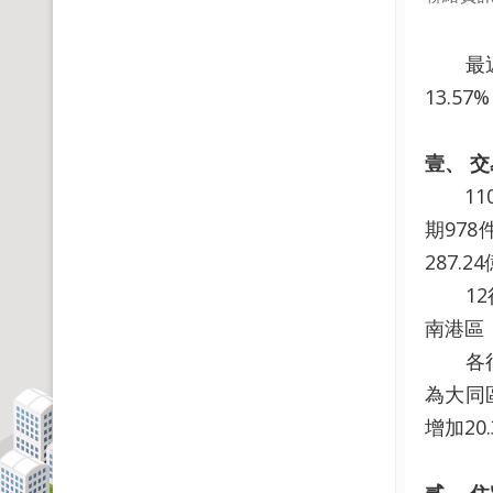
最近一期
13.5
壹、
交
110年
期978
287.2
12行
南港區，
各行政區
為大同
增加20