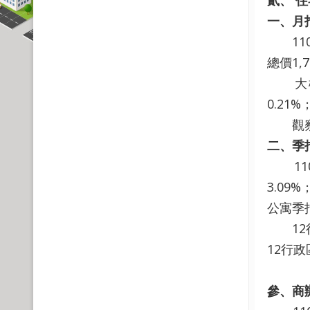
貳、
住
一、月
110年
總價1,
大樓住宅
0.21
觀察月
二、季
110年
3.09
公寓季指
12行
12行政
參、
商