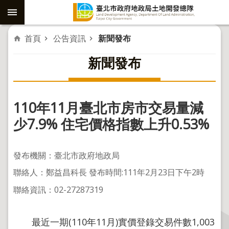
跳到主要內容區塊
進
首頁
公告資訊
新聞發布
階
新聞發布
搜
尋
110年11月臺北市房市交易量減
社
少7.9% 住宅價格指數上升0.53%
子
島
發布機關：臺北市政府地政局
重
聯絡人：鄭益昌科長 發布時間:111年2月23日下午2時
劃
聯絡資訊：02-27287319
公
共
工
最近一期(110年11月)實價登錄交易件數1,003