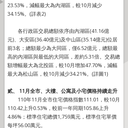
資
23.53%，減幅最大為內湖區，較10月減少
訊
34.15%。(詳表2)
公
開
各行政區交易總額依序由內湖區(41.16億
公
元)、大安區(36.40億元)及中山區(35.14億元)位居
告
前3名；總額最少為大同區，僅6.52億元，總額最
資
高的內湖區與最低的大同區，差約5.31倍。交易總
訊
額增幅最大為北投區，較10月增加47.70%，減幅
機
最大為松山區，較10月減少34.21%。(詳圖1)
關
介
貳、
11
月全市、大樓、公寓及小宅價格持續
走升
紹
110年11月全市住宅價格指數111.01，較10月
業
110.42上升0.53%，較前一年同期105.86上升
務
4.86%；標準住宅總價1,759萬元，標準住宅單價
資
每坪56.00萬元。
訊