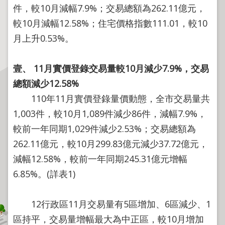
程
件，較10月減幅7.9%；交易總額為262.11億元，
逕
較10月減幅12.58%；住宅價格指數111.01，較10
為
月上升0.53%。
分
割
壹、
11
月實價登錄交易量較
10
月減少
7.9%
，交易
圖
總額減少
12.58%
籍
110年11月實價登錄量價動態，全市交易量共
成
果
1,003件，較10月1,089件減少86件，減幅7.9%，
供
較前一年同期1,029件減少2.53%；交易總額為
應
262.11億元，較10月299.83億元減少37.72億元，
檔
減幅12.58%，較前一年同期245.31億元增幅
案
6.85%。(詳表1)
應
用
12行政區11月交易量有5區增加、6區減少、1
政
區持平，交易量增幅最大為中正區，較10月增加
府