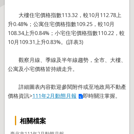
主
大樓住宅價格指數113.32，較10月112.78上
題
升0.48%；公寓住宅價格指數109.25，較10月
專
108.34上升0.84%；小宅住宅價格指數110.22，較
區
10月109.31上升0.83%。(詳表3)
服
務
觀察月線、季線及半年線趨勢，全市、大樓、
園
公寓及小宅價格皆持續走升。
地
綜
詳細圖表內容歡迎參閱附件或至地政局不動產
合
價格資訊>
111年2月動態月報
即時關注掌握。
資
訊
相關檔案
網
站
臺北市111年2月動態月報