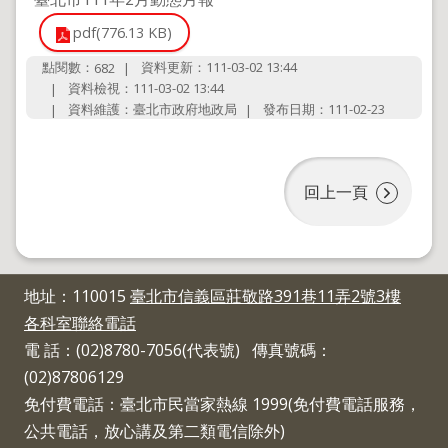
導
覽
pdf(776.13 KB)
回
點閱數：
資料更新：111-03-02 13:44
682
首
資料檢視：111-03-02 13:44
頁
資料維護：臺北市政府地政局
發布日期：111-02-23
English
陳
情
回上一頁
系
統
地
政
地址：110015
臺北市信義區莊敬路391巷11弄2號3樓
問
各科室聯絡電話
答
電 話：(02)8780-7056(代表號) 傳真號碼：
雙
(02)87806129
語
詞
免付費電話：臺北市民當家熱線 1999(免付費電話服務，
彙
公共電話，放心講及第二類電信除外)