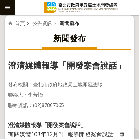
跳到主要內容區塊
進
首頁
公告資訊
新聞發布
階
新聞發布
搜
尋
澄清媒體報導「開發案會說話」
社
子
發布機關：臺北市政府地政局土地開發總隊
島
聯絡人：李芳怡
重
聯絡資訊：(02)87807065
劃
公
澄清媒體報導「開發案會說話」
共
工
有關媒體108年12月3日報導開發案會說話一事，