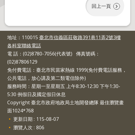
回上一頁
主
題
專
區
地址：110015
臺北市信義區莊敬路391巷11弄2號3樓
各科室聯絡電話
服
電 話：(02)8780-7056(代表號) 傳真號碼：
務
(02)87806129
園
地
免付費電話：臺北市民當家熱線 1999(免付費電話服務，
公共電話，放心講及第二類電信除外)
綜
服務時間：星期一至星期五 上午8:30-12:30 下午1:30-
合
5:30 例假日及國定假日休息
資
Copyright 臺北市政府地政局土地開發總隊 最佳瀏覽畫
訊
面1024*768
更新日期
115-08-07
網
瀏覽人次
806
站