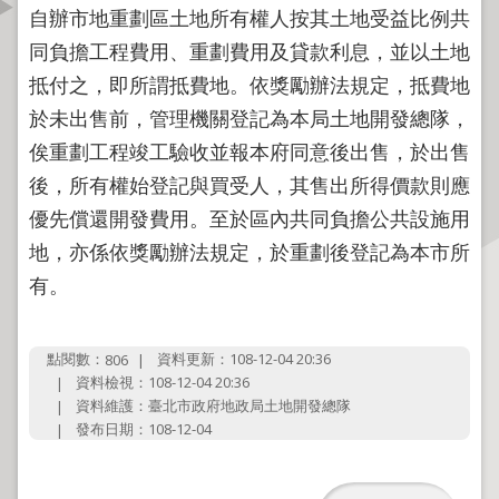
自辦市地重劃區土地所有權人按其土地受益比例共
資
訊
同負擔工程費用、重劃費用及貸款利息，並以土地
公
抵付之，即所謂抵費地。依獎勵辦法規定，抵費地
開
於未出售前，管理機關登記為本局土地開發總隊，
俟重劃工程竣工驗收並報本府同意後出售，於出售
公
告
後，所有權始登記與買受人，其售出所得價款則應
資
優先償還開發費用。至於區內共同負擔公共設施用
訊
地，亦係依獎勵辦法規定，於重劃後登記為本市所
機
有。
關
介
紹
點閱數：
資料更新：108-12-04 20:36
806
資料檢視：108-12-04 20:36
資料維護：臺北市政府地政局土地開發總隊
業
發布日期：108-12-04
務
資
訊