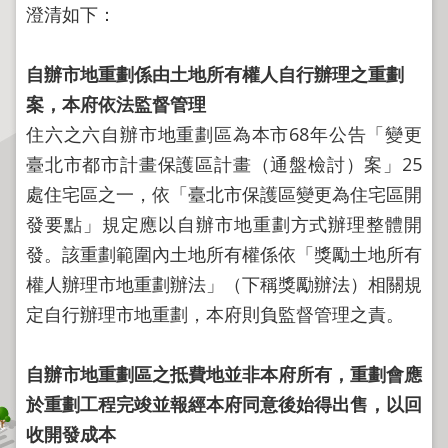
程
澄清如下：
逕
為
自辦市地重劃係由土地所有權人自行辦理之重劃
分
案，本府依法監督管理
割
住六之六自辦市地重劃區為本市68年公告「變更
圖
臺北市都市計畫保護區計畫（通盤檢討）案」25
籍
處住宅區之一，依「臺北市保護區變更為住宅區開
成
果
發要點」規定應以自辦市地重劃方式辦理整體開
供
發。該重劃範圍內土地所有權係依「獎勵土地所有
應
權人辦理市地重劃辦法」（下稱獎勵辦法）相關規
檔
定自行辦理市地重劃，本府則負監督管理之責。
案
應
自辦市地重劃區之抵費地並非本府所有，重劃會應
用
於重劃工程完竣並報經本府同意後始得出售，以回
政
收開發成本
府