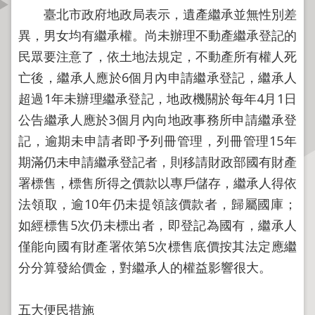
資
臺北市政府地政局表示，遺產繼承並無性別差
訊
異，男女均有繼承權。尚未辦理不動產繼承登記的
公
民眾要注意了，依土地法規定，不動產所有權人死
開
亡後，繼承人應於6個月內申請繼承登記，繼承人
公
超過1年未辦理繼承登記，地政機關於每年4月1日
告
公告繼承人應於3個月內向地政事務所申請繼承登
資
記，逾期未申請者即予列冊管理，列冊管理15年
訊
期滿仍未申請繼承登記者，則移請財政部國有財產
機
署標售，標售所得之價款以專戶儲存，繼承人得依
關
法領取，逾10年仍未提領該價款者，歸屬國庫；
介
如經標售5次仍未標出者，即登記為國有，繼承人
紹
僅能向國有財產署依第5次標售底價按其法定應繼
業
分分算發給價金，對繼承人的權益影響很大。
務
資
五大便民措施
訊