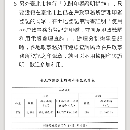
導
另外臺北市推行「免附印鑑證明措施」，只
覽
要設籍在臺北市且已在戶政事務所辦理印鑑
回
登記的民眾，在土地登記申請書註明「使用
首
頁
○○戶政事務所登記之印鑑，並同意地政機關
利用電腦處理查詢」，辦理分割繼承登記
English
時，各地政事務所可連線查詢民眾在戶政事
陳
情
務所登記之印鑑章，就可以不用檢附印鑑證
系
明，歡迎多加利用。
統
地
政
問
答
雙
語
詞
彙