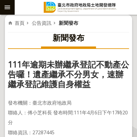
跳到主要內容區塊
進
首頁
公告資訊
新聞發布
階
新聞發布
搜
尋
111年逾期未辦繼承登記不動產公
社
告囉！遺產繼承不分男女，速辦
子
繼承登記維護自身權益
島
重
發布機關：臺北市政府地政局
劃
聯絡人：傅小芝科長 發布時間:111年4月6日下午17時20
公
分
共
工
聯絡資訊：27287445