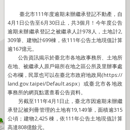
程
逕
臺北市111年度逾期未辦繼承登記不動產，自
為
4月1日公告至6月30日止，共3個月！今年度公告
分
逾期未辦繼承登記之被繼承人計978人，土地計2,
割
309筆、建物計699棟，依111年公告土地現值計算
圖
逾167億元。
籍
公告資訊揭示於臺北市各地政事務所、土地所
成
果
在地、被繼承人原戶籍所在地之區公所及里辦事處
供
公布欄，民眾也可以在臺北市政府地政局(https://
應
land.gov.taipei/Default.aspx）或臺北市各地政
檔
事務所的網頁點選查看公告資料。
案
另截至111年4月1日止，臺北市因逾期未辦繼
應
承登記被列冊管理的土地有19,149筆，面積逾315
用
公頃；建物2,425 棟，依111年公告土地現值計算
政
高達808億餘元。
府