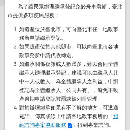
為了讓民眾辦理繼承登記免於舟車勞頓，臺北
主
市提供多項便民服務：
題
專
如遺產位於臺北市，可向臺北市任一地政事
區
務所申請繼承登記。
如果遺產位於其他縣市，可以向臺北市各地
服
務
政事務所申請代收轉送。
園
如繼承關係複雜或人數眾多，難以會同全體
地
繼承人辦理繼承登記，建議可以由繼承人其
綜
中一人或數人，為全體繼承人之利益，申辦
合
登記為全體繼承人「公同共有」，避免不動
資
產逾期申請登記被罰或被列冊管理。
訊
對於辦理繼承如果有不了解的地方，可透過
電話、傳真或線上申請各地政事務所的「
預
網
約諮詢專案協助服務
」得到專業諮詢。
站