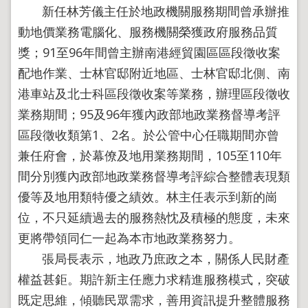
導
新任林芳儀主任於地政機關服務期間曾承辦推
覽
動地價業務電腦化、服務機關榮獲政府服務品質
回
獎；91至96年間曾主辦南港經貿園區區段徵收案
首
頁
配地作業、士林官邸附近地區、士林官邸北側、南
港車站及北士科區段徵收案等業務，辦理區段徵收
English
業務期間；95及96年獲內政部地政業務督導考評
陳
情
區段徵收類第1、2名。於公管中心任職期間亦曾
系
兼任府會，於幕僚及地用業務期間，105至110年
統
間分別獲內政部地政業務督導考評綜合整體表現類
地
優等及地用類特優之績效。林主任表示到新的崗
政
問
位，不只延續過去的服務熱忱及積極的態度，未來
答
更將帶領同仁一起為本市地政業務努力。
雙
張局長表示，地政乃庶政之本，關係人民財產
語
詞
權益甚鉅。期許新主任應力求精進服務模式，突破
彙
既定思維，傾聽民眾需求，善用資訊提升整體服務