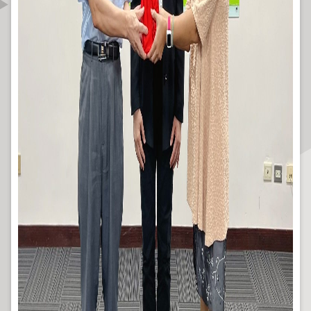
資
訊
公
開
公
告
資
訊
機
關
介
紹
業
務
資
訊