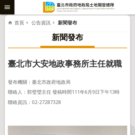
跳到主要內容區塊
進
首頁
公告資訊
新聞發布
階
新聞發布
搜
尋
臺北市大安地政事務所主任就職
社
子
發布機關：臺北市政府地政局
島
聯絡人：郭璧瑩主任 發稿時間111年6月9日下午13時
重
聯絡資訊：02-27287328
劃
公
共
工