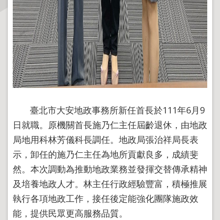
主
題
專
區
服
務
園
臺北市大安地政事務所新任首長於111年6月9
地
日就職。原機關首長施乃仁主任屆齡退休，由地政
綜
局地用科林芳儀科長調任。地政局張治祥局長表
合
示，卸任的施乃仁主任為地所貢獻良多，成績斐
資
然。本次調動為推動地政業務並發揮交替傳承精神
訊
及培養地政人才。林主任行政經驗豐富，積極推展
執行各項地政工作，接任後定能強化團隊施政效
網
站
能，提供民眾更高服務品質。