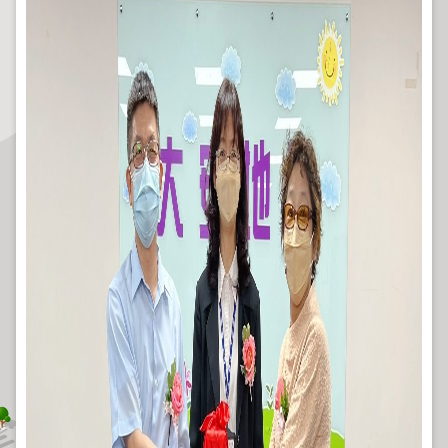
程
逕
為
分
割
圖
籍
成
果
供
應
檔
案
應
用
政
府