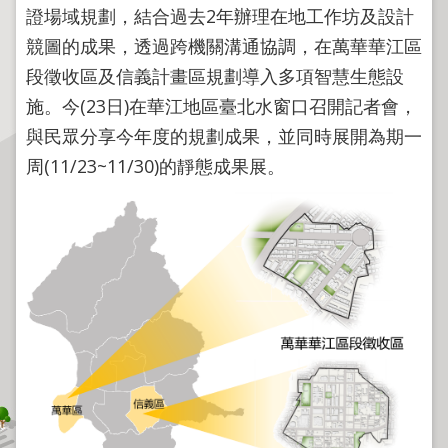
程
證場域規劃，結合過去2年辦理在地工作坊及設計
逕
競圖的成果，透過跨機關溝通協調，在萬華華江區
為
段徵收區及信義計畫區規劃導入多項智慧生態設
分
施。今(23日)在華江地區臺北水窗口召開記者會，
割
與民眾分享今年度的規劃成果，並同時展開為期一
圖
周(11/23~11/30)的靜態成果展。
籍
成
果
供
應
檔
案
應
用
政
府