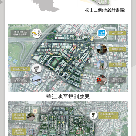
資
訊
公
開
公
告
資
訊
機
關
介
華江地區規劃成果
紹
業
務
資
訊