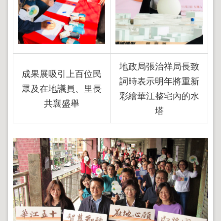
地
政
局
明
日
社
地政局張治祥局長致
子
成果展吸引上百位民
詞時表示明年將重新
島
眾及在地議員、里長
彩繪華江整宅內的水
台
共襄盛舉
北
塔
通
隱
私
權
及
資
訊
安
全