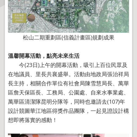
主
題
專
區
松山二期重劃區(信義計畫區)規劃成果
服
溫馨開幕活動，點亮未來生活
務
園
今(23日)上午的開幕活動，吸引上百位民眾及
地
在地議員、里長共襄盛舉。活動由地政局張治祥局
長主持，相關合作單位有社會局陳雪慧局長、萬華
綜
區詹天保區長、工務局、公園處、自來水事業處、
合
資
萬華區清潔隊昆明分隊等，同時也邀請去(107)年
訊
設計競圖華江地區得獎作品團隊，一起見證設計構
想即將落實的感動！
網
站