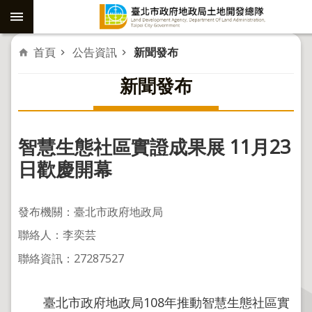
跳到主要內容區塊
進
首頁
公告資訊
新聞發布
階
新聞發布
搜
尋
智慧生態社區實證成果展 11月23
社
日歡慶開幕
子
島
發布機關：臺北市政府地政局
重
聯絡人：李奕芸
劃
聯絡資訊：27287527
公
共
工
臺北市政府地政局108年推動智慧生態社區實