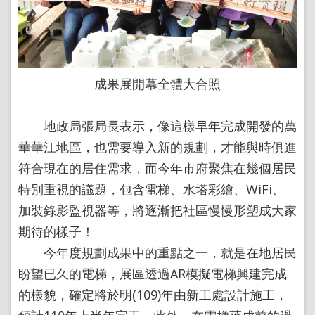
政
策
政
府
網
成果展開幕全體大合照
站
資
料
地政局張局長表示，像這樣早年完成開發的萬
開
華華江地區，也需要導入新的規劃，才能與時俱進
放
宣
符合現在的居住需求，而今年市府聚焦在幾個居民
告
特別重視的議題，包含電梯、水塔彩繪、WiFi、
聯
加裝錄影監視器等，將逐漸把社區慢慢形塑成大家
絡
資
期待的樣子！
訊
今年度規劃成果中的重點之一，就是在地居民
盼望已久的電梯，展區透過AR模擬電梯興建完成
的樣貌，確定將於明(109)年由新工處設計施工，