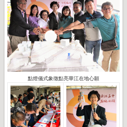
導
覽
回
首
頁
English
陳
情
系
統
地
點燈儀式象徵點亮華江在地心願
政
問
答
雙
語
詞
彙