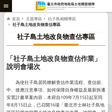
跳到主要內容區塊
進
首頁
主題專區
社子島相關專區
社子島土地改良物查估專區
階
社子島土地改良物查估專區
搜
尋
「社子島土地改良物查估作業」
社
子
說明會場次
島
重
為使社子島居民瞭解查估作業流程、查估前、
劃
中、後應注意事項、如何保障自身權益及最新拆遷
公
安置計畫草案內容，本府自109年7月15日起至同
共
年8月15日止，已召開16場「臺北市士林社子島地
工