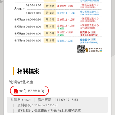
資
訊
公
開
公
告
資
訊
機
相關檔案
關
介
說明會場次表
紹
pdf(182.88 KB)
業
點閱數：
資料更新：114-09-17 15:53
1675
務
資料檢視：114-09-17 15:53
資
資料維護：臺北市政府地政局土地開發總隊
訊