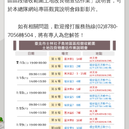
區區段徵收範圍土地改良物查估作業」說明會，可
程
於本總隊網站專區觀賞說明會錄影影片。
逕
為
如有相關問題，歡迎撥打服務熱線(02)8780-
分
割
7056轉504，將有專人為您解答！
圖
籍
成
果
供
應
檔
案
應
用
政
府