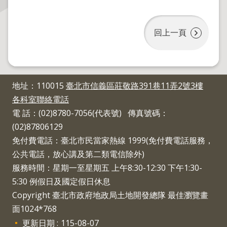
主
回上一頁
題
專
區
服
地址：110015
臺北市信義區莊敬路391巷11弄2號3樓
務
各科室聯絡電話
園
電 話：(02)8780-7056(代表號) 傳真號碼：
地
(02)87806129
免付費電話：臺北市民當家熱線 1999(免付費電話服務，
綜
合
公共電話，放心講及第二類電信除外)
資
服務時間：星期一至星期五 上午8:30-12:30 下午1:30-
訊
5:30 例假日及國定假日休息
Copyright 臺北市政府地政局土地開發總隊 最佳瀏覽畫
網
面1024*768
站
更新日期
115-08-07