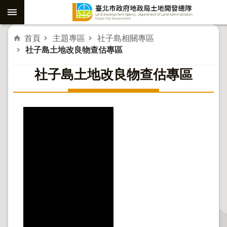
跳到主要內容區塊
進
首頁
主題專區
社子島相關專區
社子島土地改良物查估專區
階
社子島土地改良物查估專區
搜
尋
社
子
島
重
劃
公
共
工