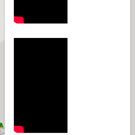
程
逕
為
分
割
圖
籍
成
果
供
應
檔
案
應
用
政
府