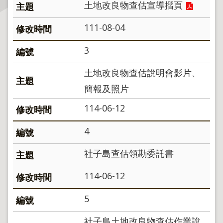
土地改良物查估宣導摺頁
主
111-08-04
題
專
3
區
土地改良物查估說明會影片、
服
簡報及照片
務
園
114-06-12
地
4
綜
合
社子島查估領勘委託書
資
訊
114-06-12
5
網
站
社子島土地改良物查估作業說