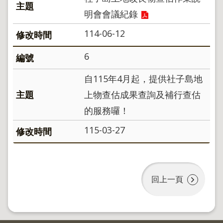
導
覽
明會會議紀錄
回
114-06-12
首
頁
6
English
自115年4月起，提供社子島地
陳
上物查估成果查詢及補行查估
情
系
的服務囉！
統
115-03-27
地
政
問
答
回上一頁
雙
語
詞
彙