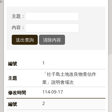
資
訊
公
主題：
開
內容：
公
告
資
訊
1
機
關
「社子島土地改良物查估作
介
紹
業」說明會場次
114-09-17
業
務
2
資
訊